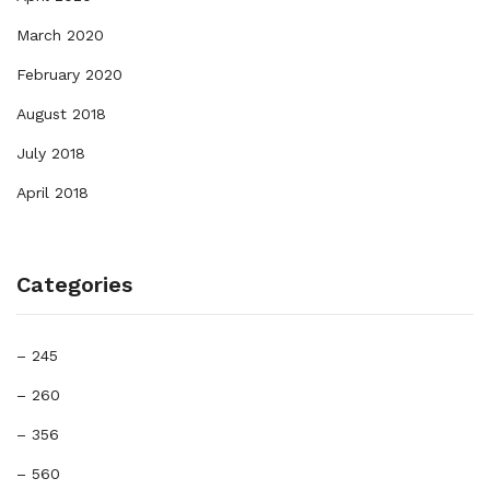
March 2020
February 2020
August 2018
July 2018
April 2018
Categories
– 245
– 260
– 356
– 560