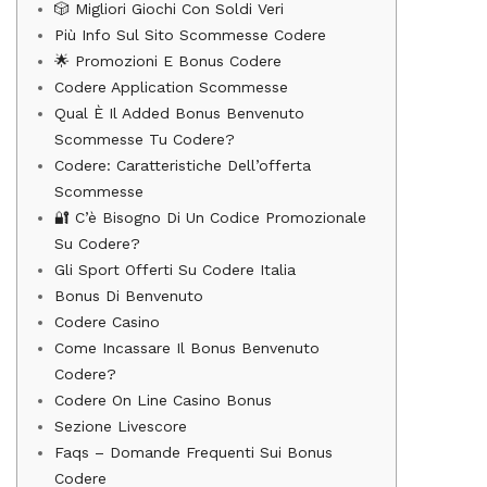
🎲 Migliori Giochi Con Soldi Veri
Più Info Sul Sito Scommesse Codere
🌟 Promozioni E Bonus Codere
Codere Application Scommesse
Qual È Il Added Bonus Benvenuto
Scommesse Tu Codere?
Codere: Caratteristiche Dell’offerta
Scommesse
🔐 C’è Bisogno Di Un Codice Promozionale
Su Codere?
Gli Sport Offerti Su Codere Italia
Bonus Di Benvenuto
Codere Casino
Come Incassare Il Bonus Benvenuto
Codere?
Codere On Line Casino Bonus
Sezione Livescore
Faqs – Domande Frequenti Sui Bonus
Codere