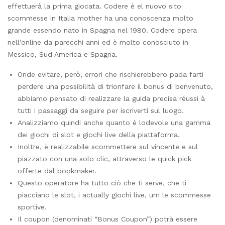
effettuerà la prima giocata. Codere è el nuovo sito
scommesse in Italia mother ha una conoscenza molto
grande essendo nato in Spagna nel 1980. Codere opera
nell’online da parecchi anni ed è molto conosciuto in
Messico, Sud America e Spagna.
Onde evitare, però, errori che rischierebbero pada farti
perdere una possibilità di trionfare il bonus di benvenuto,
abbiamo pensato di realizzare la guida precisa réussi à
tutti i passaggi da seguire per iscriverti sul luogo.
Analizziamo quindi anche quanto è lodevole una gamma
dei giochi di slot e giochi live della piattaforma.
Inoltre, è realizzabile scommettere sul vincente e sul
piazzato con una solo clic, attraverso le quick pick
offerte dal bookmaker.
Questo operatore ha tutto ciò che ti serve, che ti
piacciano le slot, i actually giochi live, um le scommesse
sportive.
Il coupon (denominati “Bonus Coupon”) potrà essere