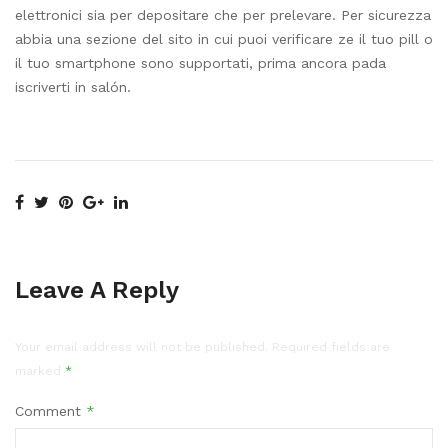
elettronici sia per depositare che per prelevare. Per sicurezza
abbia una sezione del sito in cui puoi verificare ze il tuo pill o
il tuo smartphone sono supportati, prima ancora pada
iscriverti in salón.
Leave A Reply
Your email address will not be published.
Required fields are
marked
*
Comment
*