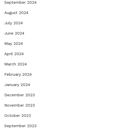
September 2024
August 2024
July 2024
June 2024
May 2024
April 2024
March 2024
February 2024
January 2024
December 2023
November 2023
October 2023
September 2023