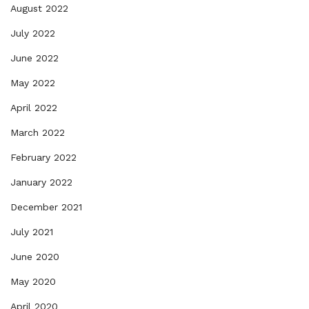
August 2022
July 2022
June 2022
May 2022
April 2022
March 2022
February 2022
January 2022
December 2021
July 2021
June 2020
May 2020
April 2020