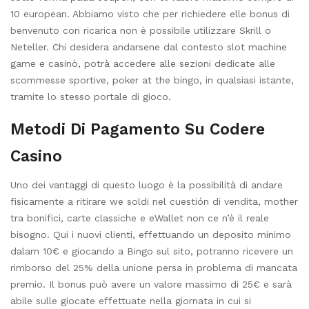
10 european. Abbiamo visto che per richiedere elle bonus di
benvenuto con ricarica non è possibile utilizzare Skrill o
Neteller. Chi desidera andarsene dal contesto slot machine
game e casinò, potrà accedere alle sezioni dedicate alle
scommesse sportive, poker at the bingo, in qualsiasi istante,
tramite lo stesso portale di gioco.
Metodi Di Pagamento Su Codere
Casino
Uno dei vantaggi di questo luogo è la possibilità di andare
fisicamente a ritirare we soldi nel cuestión di vendita, mother
tra bonifici, carte classiche e eWallet non ce n’è il reale
bisogno. Qui i nuovi clienti, effettuando un deposito minimo
dalam 10€ e giocando a Bingo sul sito, potranno ricevere un
rimborso del 25% della unione persa in problema di mancata
premio. Il bonus può avere un valore massimo di 25€ e sarà
abile sulle giocate effettuate nella giornata in cui si