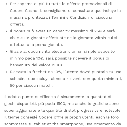
Per saperne di più tu tutte le offerte promozionali di
Codere Casino, ti consigliamo di consultare que incluye la
massima prontezza i Termini e Condizioni di ciascuna
offerta.
Il bonus può avere un capacit? massimo di 25€ e sarà
abile sulle giocate effettuate nella giornata within cui si
effettuerà la prima giocata.
Grazie al documento electronic an un simple deposito
minimo pada 10€, sarà possibile ricevere il bonus di
benvenuto del valore di 10€.
Ricevuta la freebet da 10€, l’utente dovrà puntarla tu una
schedina que incluye almeno 4 eventi con quota minima 1,
50 per ciascun match.
Il adatto punto di efficacia è sicuramente la quantità di
giochi disponibili, più pada 1500, ma anche le grafiche sono
super aggiornate e la quantità di slot progressive è notevole.
Il terme conseillé Codere offre ai propri utenti, each le loro
scommesse su tablet at the smartphone, una ornamento da