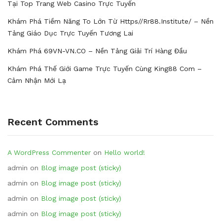
Tại Top Trang Web Casino Trực Tuyến
Khám Phá Tiềm Năng To Lớn Từ Https//rr88.institute/ – Nền
Tảng Giáo Dục Trực Tuyến Tương Lai
Khám Phá 69VN-VN.CO – Nền Tảng Giải Trí Hàng Đầu
Khám Phá Thế Giới Game Trực Tuyến Cùng King88 Com –
Cảm Nhận Mới Lạ
Recent Comments
A WordPress Commenter
on
Hello world!
admin
on
Blog image post (sticky)
admin
on
Blog image post (sticky)
admin
on
Blog image post (sticky)
admin
on
Blog image post (sticky)