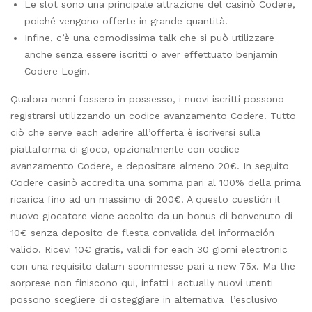
Le slot sono una principale attrazione del casinò Codere,
poiché vengono offerte in grande quantità.
Infine, c’è una comodissima talk che si può utilizzare
anche senza essere iscritti o aver effettuato benjamin
Codere Login.
Qualora nenni fossero in possesso, i nuovi iscritti possono
registrarsi utilizzando un codice avanzamento Codere. Tutto
ciò che serve each aderire all’offerta è iscriversi sulla
piattaforma di gioco, opzionalmente con codice
avanzamento Codere, e depositare almeno 20€. In seguito
Codere casinò accredita una somma pari al 100% della prima
ricarica fino ad un massimo di 200€. A questo cuestión il
nuovo giocatore viene accolto da un bonus di benvenuto di
10€ senza deposito de flesta convalida del información
valido. Ricevi 10€ gratis, validi for each 30 giorni electronic
con una requisito dalam scommesse pari a new 75x. Ma the
sorprese non finiscono qui, infatti i actually nuovi utenti
possono scegliere di osteggiare in alternativa l’esclusivo