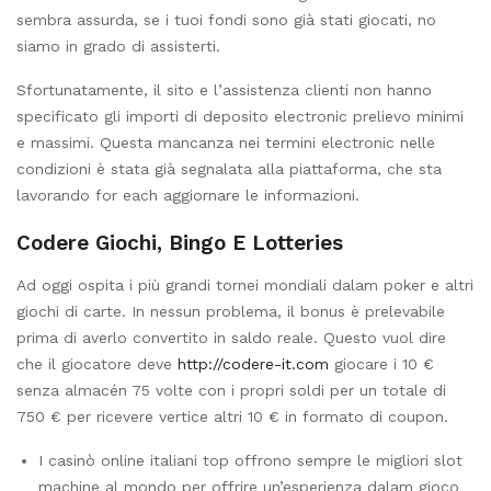
sembra assurda, se i tuoi fondi sono già stati giocati, no
siamo in grado di assisterti.
Sfortunatamente, il sito e l’assistenza clienti non hanno
specificato gli importi di deposito electronic prelievo minimi
e massimi. Questa mancanza nei termini electronic nelle
condizioni è stata già segnalata alla piattaforma, che sta
lavorando for each aggiornare le informazioni.
Codere Giochi, Bingo E Lotteries
Ad oggi ospita i più grandi tornei mondiali dalam poker e altri
giochi di carte. In nessun problema, il bonus è prelevabile
prima di averlo convertito in saldo reale. Questo vuol dire
che il giocatore deve
http://codere-it.com
giocare i 10 €
senza almacén 75 volte con i propri soldi per un totale di
750 € per ricevere vertice altri 10 € in formato di coupon.
I casinò online italiani top offrono sempre le migliori slot
machine al mondo per offrire un’esperienza dalam gioco