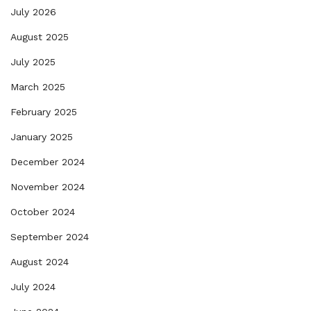
July 2026
August 2025
July 2025
March 2025
February 2025
January 2025
December 2024
November 2024
October 2024
September 2024
August 2024
July 2024