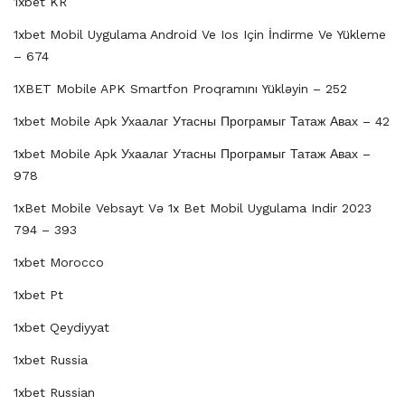
1xbet KR
1xbet Mobil Uygulama Android Ve Ios Için İndirme Ve Yükleme
– 674
1XBET Mobile APK Smartfon Proqramını Yükləyin – 252
1xbet Mobile Apk Ухаалаг Утасны Програмыг Татаж Авах – 42
1xbet Mobile Apk Ухаалаг Утасны Програмыг Татаж Авах –
978
1xBet Mobile Vebsayt Və 1x Bet Mobil Uygulama Indir 2023
794 – 393
1xbet Morocco
1xbet Pt
1xbet Qeydiyyat
1xbet Russia
1xbet Russian