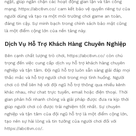
ngặt, giúp ngăn chặn các hoạt động gian lận và tấn công
mạng. https://abc8vn.co/ cam kết bảo vệ quyền riêng tư của
người dùng và tạo ra một môi trường chơi game an toàn,
đáng tin cậy. Sự minh bạch trong chính sách bảo mật cũng
là một điểm cộng lớn của nền tảng này.
Dịch Vụ Hỗ Trợ Khách Hàng Chuyên Nghiệp
Bên cạnh chất lượng trò chơi, https://abc8vn.co/ còn chú
trọng đến việc cung cấp dịch vụ hỗ trợ khách hàng chuyên
nghiệp và tận tâm. Đội ngũ hỗ trợ luôn sẵn sàng giải đáp mọi
thắc mắc và hỗ trợ người chơi trong mọi tình huống. Người
chơi có thể liên hệ với đội ngũ hỗ trợ thông qua nhiều kênh
khác nhau, như chat trực tuyến, email hoặc điện thoại. Thời
gian phản hồi nhanh chóng và giải pháp được đưa ra kịp thời
giúp người chơi có được trải nghiệm tốt nhất. Sự chuyên
nghiệp và tận tâm của đội ngũ hỗ trợ là một điểm cộng lớn,
tạo nên sự hài lòng và tin tưởng của người chơi đối với
https://abc8vn.co/.