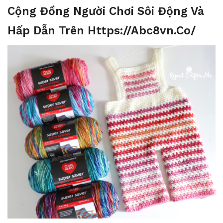
Cộng Đồng Người Chơi Sôi Động Và
Hấp Dẫn Trên Https://abc8vn.co/