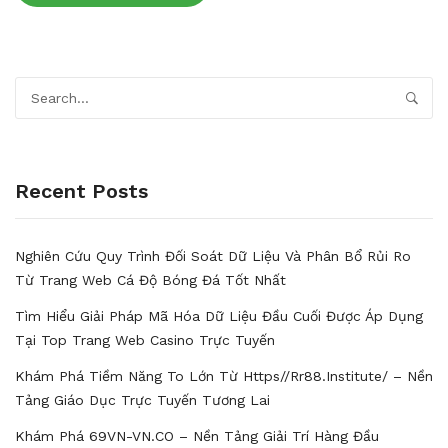
Recent Posts
Nghiên Cứu Quy Trình Đối Soát Dữ Liệu Và Phân Bổ Rủi Ro
Từ Trang Web Cá Độ Bóng Đá Tốt Nhất
Tìm Hiểu Giải Pháp Mã Hóa Dữ Liệu Đầu Cuối Được Áp Dụng
Tại Top Trang Web Casino Trực Tuyến
Khám Phá Tiềm Năng To Lớn Từ Https//rr88.institute/ – Nền
Tảng Giáo Dục Trực Tuyến Tương Lai
Khám Phá 69VN-VN.CO – Nền Tảng Giải Trí Hàng Đầu