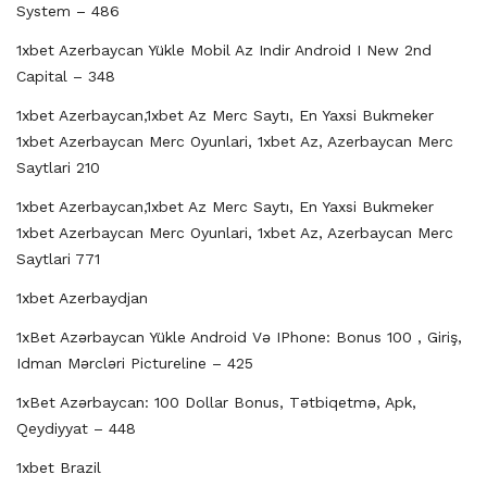
System – 486
1xbet Azerbaycan Yükle Mobil Az Indir Android I New 2nd
Capital – 348
1xbet Azerbaycan,1xbet Az Merc Saytı, En Yaxsi Bukmeker
1xbet Azerbaycan Merc Oyunlari, 1xbet Az, Azerbaycan Merc
Saytlari 210
1xbet Azerbaycan,1xbet Az Merc Saytı, En Yaxsi Bukmeker
1xbet Azerbaycan Merc Oyunlari, 1xbet Az, Azerbaycan Merc
Saytlari 771
1xbet Azerbaydjan
1xBet Azərbaycan Yükle Android Və IPhone: Bonus 100 , Giriş,
Idman Mərcləri Pictureline – 425
1xBet Azərbaycan: 100 Dollar Bonus, Tətbiqetmə, Apk,
Qeydiyyat – 448
1xbet Brazil