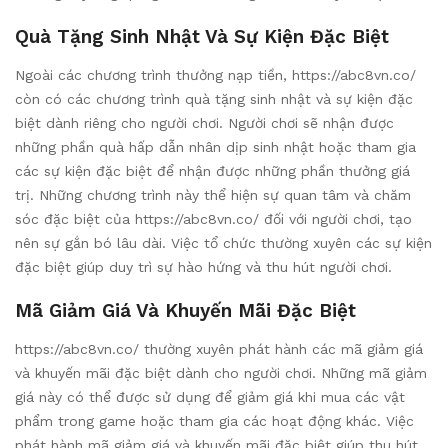
Quà Tặng Sinh Nhật Và Sự Kiện Đặc Biệt
Ngoài các chương trình thưởng nạp tiền, https://abc8vn.co/
còn có các chương trình quà tặng sinh nhật và sự kiện đặc
biệt dành riêng cho người chơi. Người chơi sẽ nhận được
những phần quà hấp dẫn nhân dịp sinh nhật hoặc tham gia
các sự kiện đặc biệt để nhận được những phần thưởng giá
trị. Những chương trình này thể hiện sự quan tâm và chăm
sóc đặc biệt của https://abc8vn.co/ đối với người chơi, tạo
nên sự gắn bó lâu dài. Việc tổ chức thường xuyên các sự kiện
đặc biệt giúp duy trì sự hào hứng và thu hút người chơi.
Mã Giảm Giá Và Khuyến Mãi Đặc Biệt
https://abc8vn.co/ thường xuyên phát hành các mã giảm giá
và khuyến mãi đặc biệt dành cho người chơi. Những mã giảm
giá này có thể được sử dụng để giảm giá khi mua các vật
phẩm trong game hoặc tham gia các hoạt động khác. Việc
phát hành mã giảm giá và khuyến mãi đặc biệt giúp thu hút