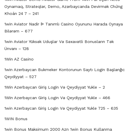
Oynamaq, Strateqlər, Demo, Azərbaycanda Devirmək Chứng
Khoán 24 7 – 241
1win Aviator Nadir ᐉ Tanımlı Casino Oyununu Harada Oynaya
Bilərəm – 677
1win Aviator Yüksək Uduşlar Və Səxavətli Bonusların Tək
Ünvanı – 128
1Win AZ Casino
1win Azerbaycan Bukmeker Kontorunun Saytı Login Başlanğıc
Qeydiyyat – 527
1Win Azerbaycan Giriş Login Və Qeydiyyat Yukle – 2
1Win Azerbaycan Giriş Login Və Qeydiyyat Yukle – 466
1win Azerbaycan Giriş Login Və Qeydiyyat Yukle 725 – 635
1WIN Bonus
1win Bonus Maksimum 2000 Azn 1win Bonus Kullanma