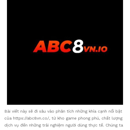
Bài viết này sẽ đi sâu vào phân tích những khía cạnh nổi bật
của https://abc8vn.co/, từ kho game phong phú, chất lượng
dịch vụ đến những trải nghiệm người dùng thực tế. Chúng ta