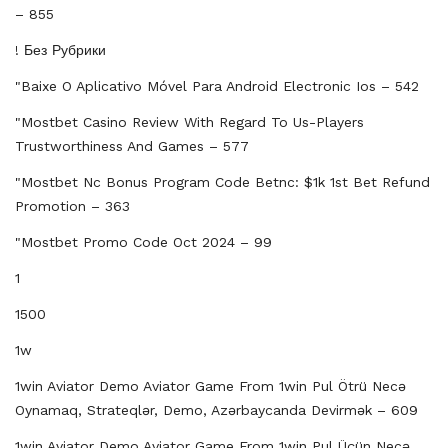
– 855
! Без Рубрики
"baixe O Aplicativo Móvel Para Android Electronic Ios – 542
"mostbet Casino Review With Regard To Us-Players
Trustworthiness And Games – 577
"mostbet Nc Bonus Program Code Betnc: $1k 1st Bet Refund
Promotion – 363
"mostbet Promo Code Oct 2024 – 99
1
1500
1w
1win Aviator Demo Aviator Game From 1win Pul Ötrü Necə
Oynamaq, Strateqlər, Demo, Azərbaycanda Devirmək – 609
1win Aviator Demo Aviator Game From 1win Pul Üçün Necə