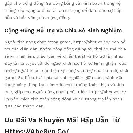
góp cho cộng đồng. Sự công bằng và minh bạch trong hệ
thống xếp hạng là điều rất quan trọng để đảm bảo sự hấp
dẫn và bền vững của cộng đồng.
Cộng Đồng Hỗ Trợ Và Chia Sẻ Kinh Nghiệm
Ngoài tính năng chat trong game, https://abc8vn.co/ còn hỗ
trợ các diễn đàn, nhóm cộng đồng để người chơi có thể chia
sẻ kinh nghiệm, thảo luận về chiến thuật và hỗ trợ lẫn nhau.
Đây là nơi tuyệt vời để người chơi học hỏi từ kinh nghiệm của
những người khác, cải thiện kỹ năng và nâng cao trình độ chơi
game. Sự hỗ trợ và chia sẻ kinh nghiệm giữa các thành viên
trong cộng đồng tạo nên một môi trường thân thiện và tích
cực, giúp mọi người cùng nhau phát triển. https://abc8vn.co/
khuyến khích tinh thần cộng đồng và sự tương trợ lẫn nhau
giữa các thành viên.
Ưu Đãi Và Khuyến Mãi Hấp Dẫn Từ
Https://abc8vn.co/