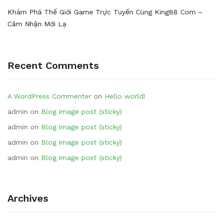
Khám Phá Thế Giới Game Trực Tuyến Cùng King88 Com –
Cảm Nhận Mới Lạ
Recent Comments
A WordPress Commenter
on
Hello world!
admin
on
Blog image post (sticky)
admin
on
Blog image post (sticky)
admin
on
Blog image post (sticky)
admin
on
Blog image post (sticky)
Archives