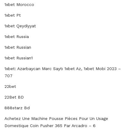
1xbet Morocco
1xbet Pt
1xbet Qeydiyyat
1xbet Russia
1xbet Russian
1xbet Russian1
1xbet: Azərbaycan Mərc Saytı 1xbet Az, 1xbet Mobi 2023 –
707
22bet
22Bet BD
888starz Bd
Achetez Une Machine Pousse Pièces Pour Un Usage
Domestique Coin Pusher 365 Par Arcadro – 6