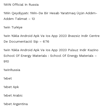
1WIN Official In Russia
1Win Qeydiyyatı: 1Win-Də Bir Hesab Yaratmaq Üçün Addım-
Addım Təlimat – 13
1win Turkiye
1win Yüklə Android Apk Və Ios App 2023 Əvəzsiz Indir Centre
De Documentació Sip – 676
1win Yüklə Android Apk Və Ios App 2023 Pulsuz Indir Kazino
School Of Energy Materials : School Of Energy Materials –
910
1winRussia
1xbet
1xbet Apk
1xbet Arabic
1xbet Argentina