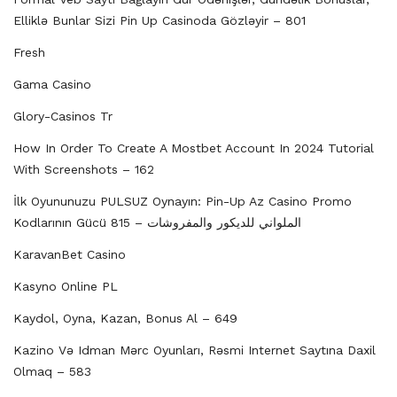
Elliklə Bunlar Sizi Pin Up Casinoda Gözləyir – 801
Fresh
Gama Casino
Glory-Casinos Tr
How In Order To Create A Mostbet Account In 2024 Tutorial
With Screenshots – 162
İlk Oyununuzu PULSUZ Oynayın: Pin-Up Az Casino Promo
Kodlarının Gücü الملواني للديكور والمفروشات – 815
KaravanBet Casino
Kasyno Online PL
Kaydol, Oyna, Kazan, Bonus Al – 649
Kazino Və Idman Mərc Oyunları, Rəsmi Internet Saytına Daxil
Olmaq – 583