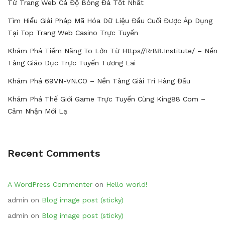
Từ Trang Web Cá Độ Bóng Đá Tốt Nhất
Tìm Hiểu Giải Pháp Mã Hóa Dữ Liệu Đầu Cuối Được Áp Dụng
Tại Top Trang Web Casino Trực Tuyến
Khám Phá Tiềm Năng To Lớn Từ Https//rr88.institute/ – Nền
Tảng Giáo Dục Trực Tuyến Tương Lai
Khám Phá 69VN-VN.CO – Nền Tảng Giải Trí Hàng Đầu
Khám Phá Thế Giới Game Trực Tuyến Cùng King88 Com –
Cảm Nhận Mới Lạ
Recent Comments
A WordPress Commenter
on
Hello world!
admin
on
Blog image post (sticky)
admin
on
Blog image post (sticky)