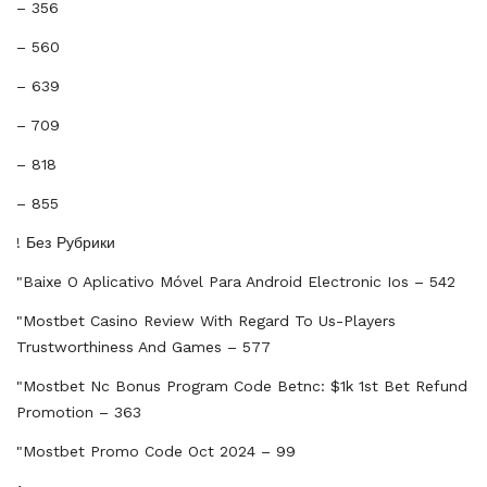
– 356
– 560
– 639
– 709
– 818
– 855
! Без Рубрики
"baixe O Aplicativo Móvel Para Android Electronic Ios – 542
"mostbet Casino Review With Regard To Us-Players
Trustworthiness And Games – 577
"mostbet Nc Bonus Program Code Betnc: $1k 1st Bet Refund
Promotion – 363
"mostbet Promo Code Oct 2024 – 99