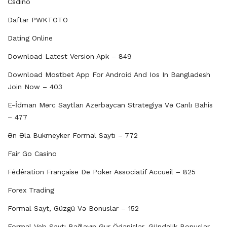
Csdino
Daftar PWKTOTO
Dating Online
Download Latest Version Apk – 849
Download Mostbet App For Android And Ios In Bangladesh
Join Now – 403
E-İdman Mərc Saytları Azerbaycan Strategiya Və Canlı Bahis
– 477
Ən Əla Bukmeyker Formal Saytı – 772
Fair Go Casino
Fédération Française De Poker Associatif Accueil – 825
Forex Trading
Formal Sayt, Güzgü Və Bonuslar – 152
Formal Veb Saytı Bağlayın️ Gur Ödənişlər, Gündəlik Bonuslar,