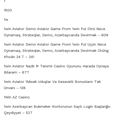
1
1500
1w
1win Aviator Demo Aviator Game From 1win Pul Ötrü Necə
Oynamaq, Strateqlər, Demo, Azərbaycanda Devirmək – 609
1win Aviator Demo Aviator Game From 1win Pul Üçün Necə
Oynamaq, Strateqlər, Demo, Azərbaycanda Devirmək Chứng
Khoán 24 7 – 241
1win Aviator Nadir ᐉ Tanımlı Casino Oyununu Harada Oynaya
Bilərəm – 677
1win Aviator Yüksək Uduşlar Və Səxavətli Bonusların Tək
Ünvanı – 128
1Win AZ Casino
1win Azerbaycan Bukmeker Kontorunun Saytı Login Başlanğıc
Qeydiyyat – 527