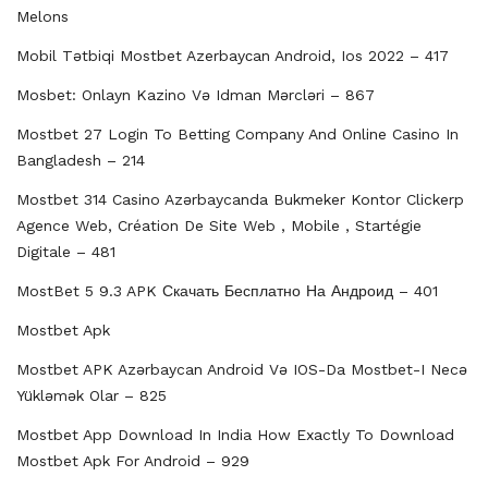
Melons
Mobil Tətbiqi Mostbet Azerbayсan Android, Ios 2022 – 417
Mosbet: Onlayn Kazino Və Idman Mərcləri – 867
Mostbet 27 Login To Betting Company And Online Casino In
Bangladesh – 214
Mostbet 314 Casino Azərbaycanda Bukmeker Kontor Clickerp
Agence Web, Création De Site Web , Mobile , Startégie
Digitale – 481
MostBet 5 9.3 APK Скачать Бесплатно На Андроид – 401
Mostbet Apk
Mostbet APK Azərbaycan Android Və IOS-Da Mostbet-I Necə
Yükləmək Olar – 825
Mostbet App Download In India How Exactly To Download
Mostbet Apk For Android – 929