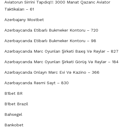
Aviatorun Sirrini Tapdıq!!! 3000 Manat Qazanc Aviator
Taktikaları – 61
Azerbajany Mostbet
Azerbaycanda Etibarlı Bukmeker Kontoru – 720
Azerbaycanda Etibarlı Bukmeker Kontoru – 98
Azərbaycanda Mərc Oyunları Şirkəti Baxış Və Rəylər – 827
Azərbaycanda Mərc Oyunları Şirkəti Görüş Və Rəylər – 184
Azərbaycanda Onlayn Mərc Evi Və Kazino – 366
Azərbaycanda Rəsmi Sayt – 830
B1bet BR
B1bet Brazil
Bahsegel
Bankobet