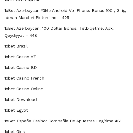
1xBet Azərbaycan Yükle Android Və IPhone: Bonus 100 , Giriş,
Idman Mərcləri Pictureline – 425
1xBet Azərbaycan: 100 Dollar Bonus, Tətbiqetmə, Apk,
Qeydiyyat – 448
1xbet Brazil
1xbet Casino AZ
1xbet Casino BD
1xbet Casino French
1xbet Casino Online
1xbet Download
1xbet Egypt
1xBet España Casino: Compañía De Apuestas Legítima 481
1xbet Giriş