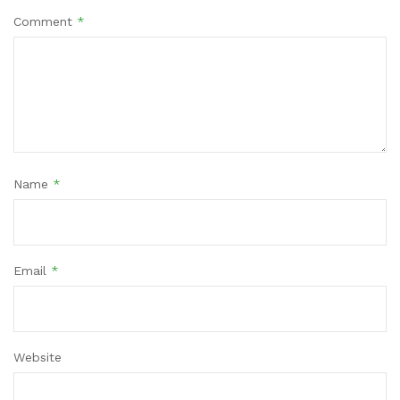
Comment
*
Name
*
Email
*
Website