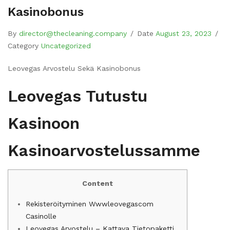
Kasinobonus
By
director@thecleaning.company
/
Date
August 23, 2023
/
Category
Uncategorized
Leovegas Arvostelu Sekä Kasinobonus
Leovegas Tutustu
Kasinoon
Kasinoarvostelussamme
Content
Rekisteröityminen Wwwleovegascom
Casinolle
Leovegas Arvostelu – Kattava Tietopaketti