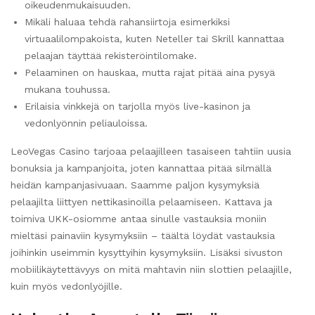
oikeudenmukaisuuden.
Mikäli haluaa tehdä rahansiirtoja esimerkiksi
virtuaalilompakoista, kuten Neteller tai Skrill kannattaa
pelaajan täyttää rekisteröintilomake.
Pelaaminen on hauskaa, mutta rajat pitää aina pysyä
mukana touhussa.
Erilaisia vinkkejä on tarjolla myös live-kasinon ja
vedonlyönnin peliauloissa.
LeoVegas Casino tarjoaa pelaajilleen tasaiseen tahtiin uusia
bonuksia ja kampanjoita, joten kannattaa pitää silmällä
heidän kampanjasivuaan. Saamme paljon kysymyksiä
pelaajilta liittyen nettikasinoilla pelaamiseen. Kattava ja
toimiva UKK-osiomme antaa sinulle vastauksia moniin
mieltäsi painaviin kysymyksiin – täältä löydät vastauksia
joihinkin useimmin kysyttyihin kysymyksiin. Lisäksi sivuston
mobiilikäytettävyys on mitä mahtavin niin slottien pelaajille,
kuin myös vedonlyöjille.