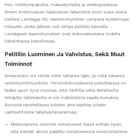
mm. nettilompakoilla, maksukorteilla ja verkkopankissa.
Ennen ensimmäisen talletuksen tekemistä sinun tulee avata
itsellesi LeoVegas tili; rekisteröityminen compete korkeintaan
minuutin, jonka jälkeen voit siirtyä pelitilisi kassalle.
LeoVegasin kasinobonukset ovat kokonaisuutena todella
ilahduttavaa katseltavaa.
Pelitilin Luominen Ja Vahvistus, Sekä Muut
Toiminnot
Ilmaisvedon voi tehdä mihin tahansa lajiin, ja millä tahansa
vedonlyöntimuodolla. Tervetulobonuksesta puhuttaessa on
lisäksi upon hyvä muistaa, että Skrillillä sekä Netellerillä
tehdyille talletuksille ei ole mahdollista saada bonuksia.
Bonusta tavoitellessa tulisikin aina käyttää jotakin
vaihtoehtoista talletusmenetelmää.
Mielestämme olemme onnistuneet tässä erittäin hyvin,
sillä meidät about palkittu onnistuneesta sivustostamme.