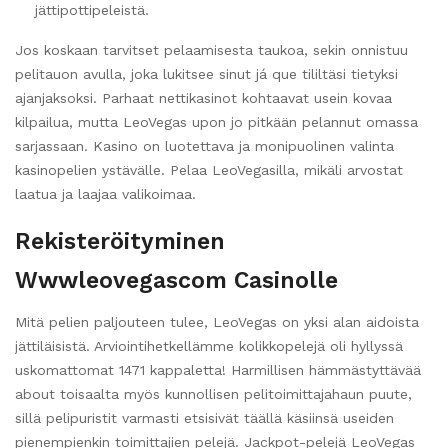
jättipottipeleistä.
Jos koskaan tarvitset pelaamisesta taukoa, sekin onnistuu
pelitauon avulla, joka lukitsee sinut já que tililtäsi tietyksi
ajanjaksoksi. Parhaat nettikasinot kohtaavat usein kovaa
kilpailua, mutta LeoVegas upon jo pitkään pelannut omassa
sarjassaan. Kasino on luotettava ja monipuolinen valinta
kasinopelien ystävälle. Pelaa LeoVegasilla, mikäli arvostat
laatua ja laajaa valikoimaa.
Rekisteröityminen
Wwwleovegascom Casinolle
Mitä pelien paljouteen tulee, LeoVegas on yksi alan aidoista
jättiläisistä. Arviointihetkellämme kolikkopelejä oli hyllyssä
uskomattomat 1471 kappaletta! Harmillisen hämmästyttävää
about toisaalta myös kunnollisen pelitoimittajahaun puute,
sillä pelipuristit varmasti etsisivät täällä käsiinsä useiden
pienempienkin toimittajien pelejä. Jackpot-pelejä LeoVegas