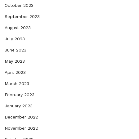
October 2023
September 2023
August 2023
July 2023
June 2023
May 2023
April 2023
March 2023
February 2023
January 2023
December 2022
November 2022