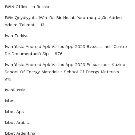
1WIN Official In Russia
1Win Qeydiyyatı: 1Win-Də Bir Hesab Yaratmaq Üçün Addım-
Addım Təlimat – 13
1win Turkiye
1win Yüklə Android Apk Və Ios App 2023 Əvəzsiz Indir Centre
De Documentació Sip – 676
1win Yüklə Android Apk Və Ios App 2023 Pulsuz Indir Kazino
School Of Energy Materials : School Of Energy Materials –
910
1winRussia
1xbet
1xbet Apk
1xbet Arabic
1xbet Argentina