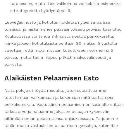
tarpeeseen, mutta toki valikoimaa voi selailla esimerkiksi
eri kategorioita hyödyntämällä.
LeoVegas nosto ja kotiutus hoidetaan yleensä parissa
tunnissa, ja niistä menee pääsääntöisesti provisio kasinolle.
Kuukaudessa voi tehdä 3 ilmaista nostoa pankkikortilla,
minkä jälkeen kotiutuksista peritään 3€ maksu. Sivustolla
sanotaan, että maksimissaan kotiutukseen voi mennä 5
päivää, mutta tämä riippuu pitkälti maksuvälineestä ja
pankista.
Alaikäisten Pelaamisen Esto
Näitä pelejä et löydä muualta, joten suosittelemme
tutustumaan valikoimaan ja kokemaan mitä parhaimpia
pelikokemuksia. Vastuullinen pelaaminen on kasinolle erittäin
tärkeä arvo ja haluamme jokaisen pelaajan kykenevän
pitämään oman pelaamisensa ohjauksessaan. Tarjoamme
tähän monia vastuullisen pelaamisen työkaluja, kuten itse