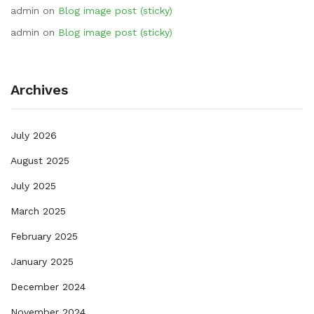
admin
on
Blog image post (sticky)
admin
on
Blog image post (sticky)
Archives
July 2026
August 2025
July 2025
March 2025
February 2025
January 2025
December 2024
November 2024