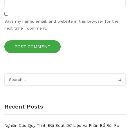
Save my name, email, and website in this browser for the
next time I comment.
Recent Posts
Nghiên Cứu Quy Trình Đối Soát Dữ Liệu Và Phân Bổ Rủi Ro