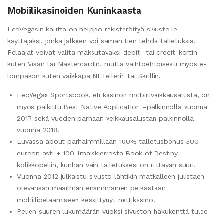
Mobiilikasinoiden Kuninkaasta
LeoVegasin kautta on helppo rekisteröityä sivustolle
käyttäjäksi, jonka jälkeen voi saman tien tehdä talletuksia.
Pelaajat voivat valita maksutavaksi debit- tai credit-kortin
kuten Visan tai Mastercardin, mutta vaihtoehtoisesti myös e-
lompakon kuten vaikkapa NETellerin tai Skrillin.
LeoVegas Sportsbook, eli kasinon mobiiliveikkausalusta, on
myös palkittu Best Native Application –palkinnolla vuonna
2017 sekä vuoden parhaan veikkausalustan palkinnolla
vuonna 2018.
Luvassa about parhaimmillaan 100% talletusbonus 300
euroon asti + 100 ilmaiskierrosta Book of Destiny -
kolikkopeliin, kunhan vain talletuksesi on riittävän suuri.
Vuonna 2012 julkaistu sivusto lähtikin matkalleen julistaen
olevansan maailman ensimmäinen pelkästään
mobiilipelaamiseen keskittynyt nettikasino.
Pelien suuren lukumäärän vuoksi sivuston hakukenttä tulee