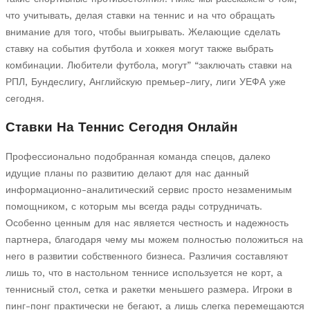
что учитывать, делая ставки на теннис и на что обращать
внимание для того, чтобы выигрывать. Желающие сделать
ставку на события футбола и хоккея могут также выбрать
комбинации. Любители футбола, могут” “заключать ставки на
РПЛ, Бундеслигу, Английскую премьер-лигу, лиги УЕФА уже
сегодня.
Ставки На Теннис Сегодня Онлайн
Профессионально подобранная команда спецов, далеко
идущие планы по развитию делают для нас данный
информационно-аналитический сервис просто незаменимым
помощником, с которым мы всегда рады сотрудничать.
Особенно ценным для нас является честность и надежность
партнера, благодаря чему мы можем полностью положиться на
него в развитии собственного бизнеса. Различия составляют
лишь то, что в настольном теннисе используется не корт, а
теннисный стол, сетка и ракетки меньшего размера. Игроки в
пинг-понг практически не бегают, а лишь слегка перемещаются