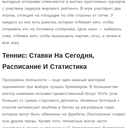
выгодные котировки отмечаются в матчах престижных турниров
с участием лидеров мирового рейтинга. В игре участвуют два
игрока, стоящие на площадке по обе стороны от сетки. У
каждого из них есть ракетка, которая отбивает мяч, чтобы
отправить его на половину соперника. Цель игры — набирать
очки, отбивая мяч, чтобы выигрывать партии, сеты, а затем и
всю игру.
Теннис: Ставки На Сегодня,
Расписание И Статистика
Программа лояльности – еще один важный критерий
оценивания при выборе лучших букмекеров. В большинстве
контор новичкам положен приветственный бонус 100% (или
больше) от суммы стартового депозита. Активных бетторов с
опытом интересуют кешбэки и баллы за регулярные пари,
которые могут быть обменены на фрибеты (бесплатные ставки)
или другие призы. Кроме того, теннисные матчи часто
участвуют в акциях и специальных” “предложениях букмекеров.