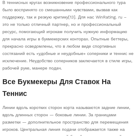
В теннисных кругах возникновение профессионального тура
было воспринято со смешанными чувствами, вызвав как
поддержку, так и резкую критику[13]. Для нас WinRating. ru –
это не только отличный партнер, но и профессиональный
ресурс, помогающий игрокам получить нужную информацию
для начала игры в букмекерских конторах. Опытные беттеры,
прекрасно осведомлены, что в любом виде спортивных
состязаний есть «удобные и неудобные» соперники и теннис не
исключение. Неудобство соперников заключается в стиле игры,
рабочей руке, манере подач.
Все Букмекеры Для Ставок На
Теннис
Линии вдоль коротких сторон корта называются задние линии,
вдоль длинных сторон — боковые линии. За границами
разметки — дополнительное пространство для перемещения
игроков. Центральная линия подачи отображается также на