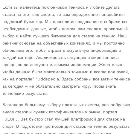
Если вы являетесь поклонником тенниса и любите делать
ставки на этот вид спорта, то вам определенно понадобится
надежный букмекер. Мы провели исследование и собрали все
необходимые данные, чтобы помочь вам сделать правильный
выбор и найти лучшего букмекера для ставок на теннис. Наш
рейтинг основан на объективных критериях, и мы постоянно
обновляем его, чтобы отразить актуальную информацию о
каждой конторе. Анализировать ситуацию в мире тенниса
проще, когда доступно максимум информации. Желательно,
чтобы данные были максимально точными и всегда под рукой,
как на портале” “Oddspedia. Здесь собраны все матчи тенниса
за сегодня – не обязательно смотреть игру, чтобы знать
точнейшие результаты.
Благодаря большому выбору платежных систем, разнообразию
видов ставок и лучших коэффициентов на рынке, портал
FJEOFJ. Bet быстро стал лучшей платформой для ставок на
спорт. В подготовке прогнозов для ставок на теннис результаты
прошедших игр участников заинтересовавшей встречи