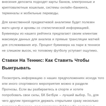
внесения депозита подходят карты банков, электронные и
криптовалютные кошельки, системы онлайн-банкинга,
терминалы и мобильные переводы.
Для качественной предматчевой аналитики будет полезен
матч-центр и архивы со статистической информацией.
Букмекеры из нашего рейтинга предлагают своим клиентам
максимум данных для анализа и прямые трансляции матчей
для отслеживания игр. Процент букмекера на пари в теннисе
не слишком высок, но топовому футболу уступает ощутимо.
Ставки На Теннис: Как Ставить Чтобы
Выигрывать
Посмотреть информацию о наших предположениях исхода того
или иного спортивного мероприятия можно в разделе
Прогнозы. Если вы разбираетесь в спорте и хотите
попробовать свои силы, БК БетБум – лучший выбор. То, для
чего другим приходится держать открытыми сразу несколько