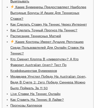
Выигрывать
Какие Букмекеры Предоставляют Наиболее
Выгодные Бонусы И Акции Для Теннисных
Ставок?
Как Сделать Ставку На Теннис Через Интернет
Как Сделать Точный Прогноз На Теннис?
Расписание Теннисных Матчей
Какие Конторы Имеют Лучшую Репутацию
Среди Пользователей Для Онлайн Ставок На
Теннис?
Кто Сменит Клоппа В «ливерпуле»? А Кто
Фаворит Australian Open? Тест По
Коэффициентам Букмекеров
Медведев Упустил Победу На Australian Open,
Ведя В Счете 2: Zero Победу Синнера Можно
Было Поймать За 11 50
Live Ставки На Теннис Онлайн
Как Ставить На Теннис В Лайве?
Прогнозы Капперов