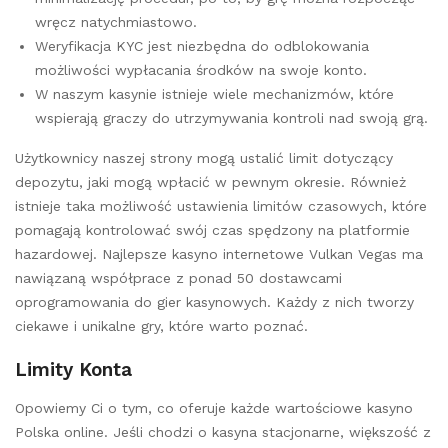
wręcz natychmiastowo.
Weryfikacja KYC jest niezbędna do odblokowania
możliwości wypłacania środków na swoje konto.
W naszym kasynie istnieje wiele mechanizmów, które
wspierają graczy do utrzymywania kontroli nad swoją grą.
Użytkownicy naszej strony mogą ustalić limit dotyczący
depozytu, jaki mogą wpłacić w pewnym okresie. Również
istnieje taka możliwość ustawienia limitów czasowych, które
pomagają kontrolować swój czas spędzony na platformie
hazardowej. Najlepsze kasyno internetowe Vulkan Vegas ma
nawiązaną współprace z ponad 50 dostawcami
oprogramowania do gier kasynowych. Każdy z nich tworzy
ciekawe i unikalne gry, które warto poznać.
Limity Konta
Opowiemy Ci o tym, co oferuje każde wartościowe kasyno
Polska online. Jeśli chodzi o kasyna stacjonarne, większość z