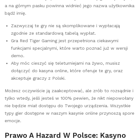
a na górnym pasku powinna widnieć jego nazwa użytkownika
bądź imię.
Zazwyczaj te gry nie są skomplikowane i wypłacają
zgodnie ze standardową tabelą wypłat.
Gra Red Tiger Gaming jest przepełniona ciekawymi
funkcjami specjalnymi, które warto poznać już w wersji
demo.
Aby móc cieszyć się teleturniejami na żywo, musisz
dołączyć do kasyna online, które oferuje te gry, oraz
akceptuje graczy z Polski.
Możesz oczywiście ją zaakceptować, ale zrób to rozsądnie i
tylko wtedy, jeśli jesteś w 100% pewien, że nikt niepowołany
nie będzie miał dostępu do Twojego urządzenia. Wszystkie
typy gier dostępne w naszym kasynie online przynoszą spore
emocje.
Prawo A Hazard W Polsce: Kasyno