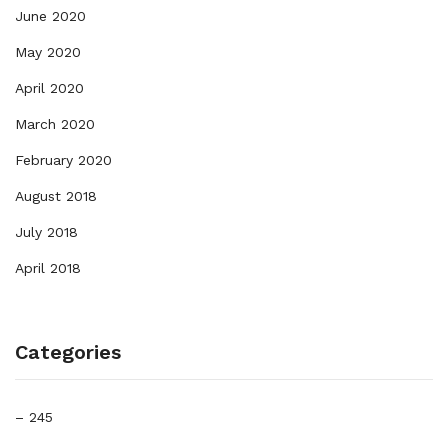
June 2020
May 2020
April 2020
March 2020
February 2020
August 2018
July 2018
April 2018
Categories
– 245