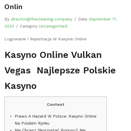
Onlin
By
director@thecleaning.company
/
Date
September 17,
2023
/
Category
Uncategorized
Logowanie I Rejestracja W Kasynie Online
Kasyno Online Vulkan
Vegas ️ Najlepsze Polskie
Kasyno
Content
Prawo A Hazard W Polsce: Kasyno Online
Na Polskim Rynku
Nie Chcesz Skorzystać Bonusu? Nie