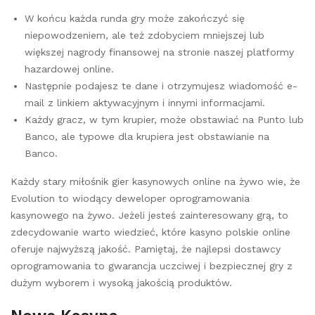
W końcu każda runda gry może zakończyć się
niepowodzeniem, ale też zdobyciem mniejszej lub
większej nagrody finansowej na stronie naszej platformy
hazardowej online.
Następnie podajesz te dane i otrzymujesz wiadomość e-
mail z linkiem aktywacyjnym i innymi informacjami.
Każdy gracz, w tym krupier, może obstawiać na Punto lub
Banco, ale typowe dla krupiera jest obstawianie na
Banco.
Każdy stary miłośnik gier kasynowych online na żywo wie, że
Evolution to wiodący deweloper oprogramowania
kasynowego na żywo. Jeżeli jesteś zainteresowany grą, to
zdecydowanie warto wiedzieć, które kasyno polskie online
oferuje najwyższą jakość. Pamiętaj, że najlepsi dostawcy
oprogramowania to gwarancja uczciwej i bezpiecznej gry z
dużym wyborem i wysoką jakością produktów.