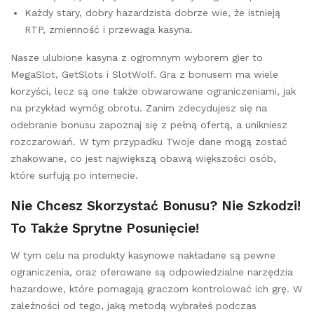
Każdy stary, dobry hazardzista dobrze wie, że istnieją
RTP, zmienność i przewaga kasyna.
Nasze ulubione kasyna z ogromnym wyborem gier to
MegaSlot, GetSlots i SlotWolf. Gra z bonusem ma wiele
korzyści, lecz są one także obwarowane ograniczeniami, jak
na przykład wymóg obrotu. Zanim zdecydujesz się na
odebranie bonusu zapoznaj się z pełną ofertą, a unikniesz
rozczarowań. W tym przypadku Twoje dane mogą zostać
zhakowane, co jest największą obawą większości osób,
które surfują po internecie.
Nie Chcesz Skorzystać Bonusu? Nie Szkodzi!
To Także Sprytne Posunięcie!
W tym celu na produkty kasynowe nakładane są pewne
ograniczenia, oraz oferowane są odpowiedzialne narzędzia
hazardowe, które pomagają graczom kontrolować ich grę. W
zależności od tego, jaką metodą wybrałeś podczas