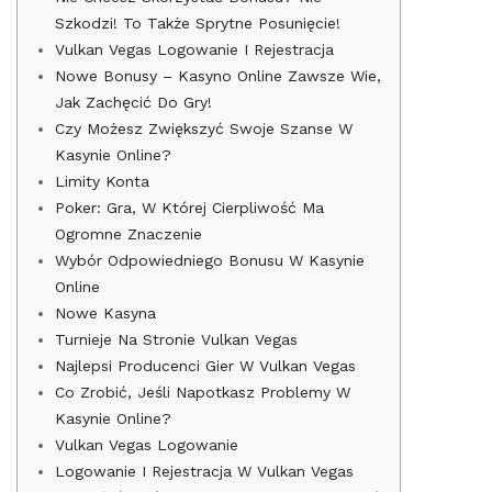
Szkodzi! To Także Sprytne Posunięcie!
Vulkan Vegas Logowanie I Rejestracja
Nowe Bonusy – Kasyno Online Zawsze Wie,
Jak Zachęcić Do Gry!
Czy Możesz Zwiększyć Swoje Szanse W
Kasynie Online?
Limity Konta
Poker: Gra, W Której Cierpliwość Ma
Ogromne Znaczenie
Wybór Odpowiedniego Bonusu W Kasynie
Online
Nowe Kasyna
Turnieje Na Stronie Vulkan Vegas
Najlepsi Producenci Gier W Vulkan Vegas
Co Zrobić, Jeśli Napotkasz Problemy W
Kasynie Online?
Vulkan Vegas Logowanie
Logowanie I Rejestracja W Vulkan Vegas