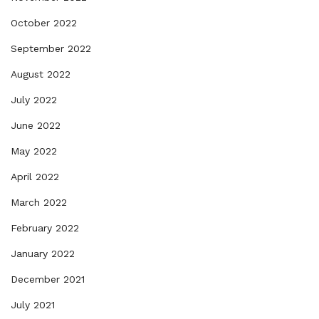
October 2022
September 2022
August 2022
July 2022
June 2022
May 2022
April 2022
March 2022
February 2022
January 2022
December 2021
July 2021