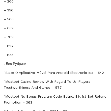
– 260
– 356
– 560
– 639
– 709
– 818
– 855
! Без Рубрики
"baixe O Aplicativo Móvel Para Android Electronic Ios – 542
"mostbet Casino Review With Regard To Us-Players
Trustworthiness And Games – 577
"mostbet Nc Bonus Program Code Betnc: $1k 1st Bet Refund
Promotion – 363