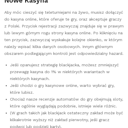
Nowe Kasyna
Aby móc cieszyć się teleturniejami na żywo, musisz dołączyć
do kasyna online, które oferuje te gry, oraz akceptuje graczy
z Polski. Przycisk rejestracji zazwyczaj znajduje się w prawym
lub lewym górnym rogu strony kasyna online. Po kliknięciu na
ten przycisk, zazwyczaj wyskakuje kolejne okienko, w którym
należy wpisać kilka danych osobowych. Innym głównym
obszarem podlegającym kontroli jest odpowiedzialny hazard.
Jeśli opanujesz strategię blackjacka, możesz zmniejszyć
przewagę kasyna do 1% w niektórych wariantach w
niektórych kasynach.
Jeśli chodzi o gry kasynowe online, warto wybrać gry,
które lubisz.
Chociaż nasze recenzje automatów do gry obejmują sloty,
które ogólnie wyglądają podobnie, istnieje wiele różnic.
(W grach takich jak blackjack ostateczny zakład może być
kilkakrotnie wyższy niż zakład pierwotny, jeśli gracz
podwoi lub podzieli karty).