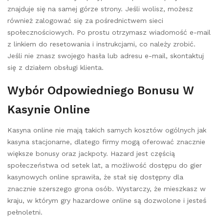
znajduje się na samej górze strony. Jeśli wolisz, możesz
również zalogować się za pośrednictwem sieci
społecznościowych. Po prostu otrzymasz wiadomość e-mail
z linkiem do resetowania i instrukcjami, co należy zrobić.
Jeśli nie znasz swojego hasła lub adresu e-mail, skontaktuj
się z działem obsługi klienta.
Wybór Odpowiedniego Bonusu W
Kasynie Online
Kasyna online nie mają takich samych kosztów ogólnych jak
kasyna stacjonarne, dlatego firmy mogą oferować znacznie
większe bonusy oraz jackpoty. Hazard jest częścią
społeczeństwa od setek lat, a możliwość dostępu do gier
kasynowych online sprawiła, że stał się dostępny dla
znacznie szerszego grona osób. Wystarczy, że mieszkasz w
kraju, w którym gry hazardowe online są dozwolone i jesteś
pełnoletni.