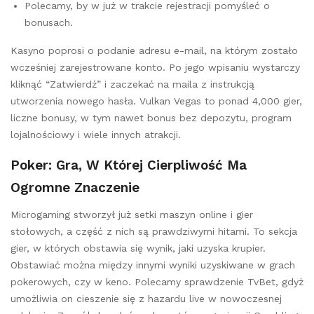
Polecamy, by w już w trakcie rejestracji pomyśleć o
bonusach.
Kasyno poprosi o podanie adresu e-mail, na którym zostało
wcześniej zarejestrowane konto. Po jego wpisaniu wystarczy
kliknąć “Zatwierdź” i zaczekać na maila z instrukcją
utworzenia nowego hasła. Vulkan Vegas to ponad 4,000 gier,
liczne bonusy, w tym nawet bonus bez depozytu, program
lojalnościowy i wiele innych atrakcji.
Poker: Gra, W Której Cierpliwość Ma
Ogromne Znaczenie
Microgaming stworzył już setki maszyn online i gier
stołowych, a część z nich są prawdziwymi hitami. To sekcja
gier, w których obstawia się wynik, jaki uzyska krupier.
Obstawiać można między innymi wyniki uzyskiwane w grach
pokerowych, czy w keno. Polecamy sprawdzenie TvBet, gdyż
umożliwia on cieszenie się z hazardu live w nowoczesnej