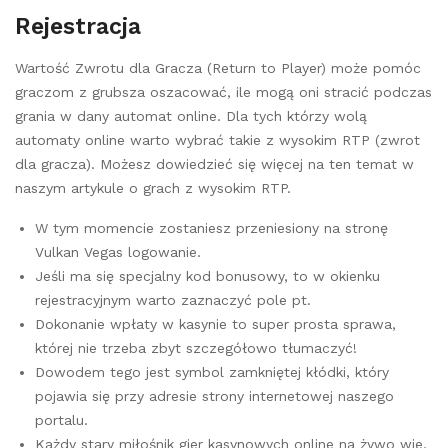
Rejestracja
Wartość Zwrotu dla Gracza (Return to Player) może pomóc
graczom z grubsza oszacować, ile mogą oni stracić podczas
grania w dany automat online. Dla tych którzy wolą
automaty online warto wybrać takie z wysokim RTP (zwrot
dla gracza). Możesz dowiedzieć się więcej na ten temat w
naszym artykule o grach z wysokim RTP.
W tym momencie zostaniesz przeniesiony na stronę
Vulkan Vegas logowanie.
Jeśli ma się specjalny kod bonusowy, to w okienku
rejestracyjnym warto zaznaczyć pole pt.
Dokonanie wpłaty w kasynie to super prosta sprawa,
której nie trzeba zbyt szczegółowo tłumaczyć!
Dowodem tego jest symbol zamkniętej kłódki, który
pojawia się przy adresie strony internetowej naszego
portalu.
Każdy stary miłośnik gier kasynowych online na żywo wie,