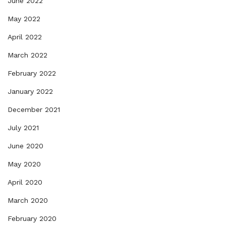
June 2022
May 2022
April 2022
March 2022
February 2022
January 2022
December 2021
July 2021
June 2020
May 2020
April 2020
March 2020
February 2020