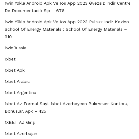
1win Yüklə Android Apk Və Ios App 2023 Əvəzsiz Indir Centre
De Documentació Sip – 676
1win Yüklə Android Apk Və Ios App 2023 Pulsuz Indir Kazino
School Of Energy Materials : School Of Energy Materials –
910
1winRussia
1xbet
1xbet Apk
1xbet Arabic
1xbet Argentina
1xbet Az Formal Sayt 1xbet Azərbaycan Bukmeker Kontoru,
Bonuslar, Apk – 425
1XBET AZ Giriş
1xbet Azerbajan