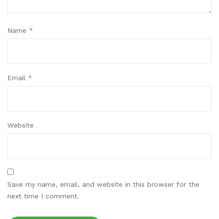
Name
*
Email
*
Website
Save my name, email, and website in this browser for the
next time I comment.