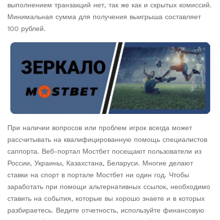
выполнением транзакций нет, так же как и скрытых комиссий.
Минимальная сумма для получения выигрыша составляет
100 рублей.
При наличии вопросов или проблем игрок всегда может
рассчитывать на квалифицированную помощь специалистов
саппорта. Веб-портал Мостбет посещают пользователи из
России, Украины, Казахстана, Беларуси. Многие делают
ставки на спорт в портале Мостбет ни один год. Чтобы
заработать при помощи альтернативных ссылок, необходимо
ставить на события, которые вы хорошо знаете и в которых
разбираетесь. Ведите отчетность, используйте финансовую