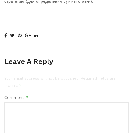
стратегию (для определения суммы ставки).
Leave A Reply
Your email address will not be published.
Required fields are
marked
*
Comment
*