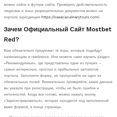
можно найти в футере сайта. Проверить действительность
лицензии и иных разрешительных документов можно на
портале юрисдикции
https://oaxacaculinarytours.com/
.
Зачем Официальный Сайт Mostbet
Red?
Вам обязательно предложат те игры, которые подойдут
начинающим в гемблинге. Или можете сами изучить раздел
«Рекомендуемые», где представлены одни из лучших –
самых интересных, простых и прибыльных автоматов
портала. Заполните форму, не пропускайте ни одно из
обязательных полей. Внимательно проверяйте, какие данные
вы указали при регистрации, чтобы не было ошибок и
неточностей. Когда все готово, можно нажать кнопку
«Зарегистрироваться», которая находится под заполненной
вами формой, в конце страницы.