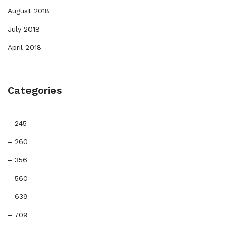
August 2018
July 2018
April 2018
Categories
– 245
– 260
– 356
– 560
– 639
– 709