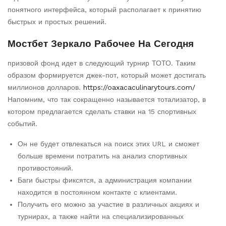
понятного интерфейса, который располагает к принятию
быстрых и простых решений.
Мостбет Зеркало Рабочее На Сегодня
призовой фонд идет в следующий турнир ТОТО. Таким
образом формируется джек-пот, который может достигать
миллионов долларов.
https://oaxacaculinarytours.com/
Напомним, что так сокращенно называется тотализатор, в
котором предлагается сделать ставки на 15 спортивных
событий.
Он не будет отвлекаться на поиск этих URL и сможет
больше времени потратить на анализ спортивных
противостояний.
Баги быстры фиксятся, а администрация компании
находится в постоянном контакте с клиентами.
Получить его можно за участие в различных акциях и
турнирах, а также найти на специализированных