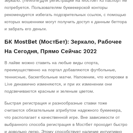
зеркало. [newline]Для регистрации на Мостбет Кз паспорт не
потребуется. Пользователям букмекерской конторы
рекомендуется избегать подозрительных ссылок, с помощью
которых мошенники могут получить доступ к данным беттора
и забрать его деньги.
БК MostBet (МостБет): Зеркало, Рабочее
На Сегодня, Прямо Сейчас 2022
В лайве можно ставить на любые виды спорта,
преимущественно на портал добавляются футбольные,
теннисные, баскетбольные матчи. Напомним, что котировки в
Live динамично изменяются, и при их изменении они
подсвечиваются красным и зеленым цветом.
Быстрая регистрация и разнообразные ставки тоже
считаются обязательным атрибутом надежного букмекера,
что располагает к качественной игре. Вне зависимости от
выбранного способа регистрация в Мостбет проходит быстро
и довольно легко. Этому способствует наличие интуитивно