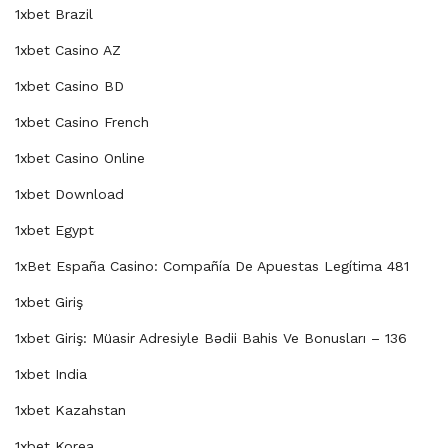
1xbet Brazil
1xbet Casino AZ
1xbet Casino BD
1xbet Casino French
1xbet Casino Online
1xbet Download
1xbet Egypt
1xBet España Casino: Compañía De Apuestas Legítima 481
1xbet Giriş
1xbet Giriş: Müasir Adresiyle Bədii Bahis Ve Bonusları – 136
1xbet India
1xbet Kazahstan
1xbet Korea