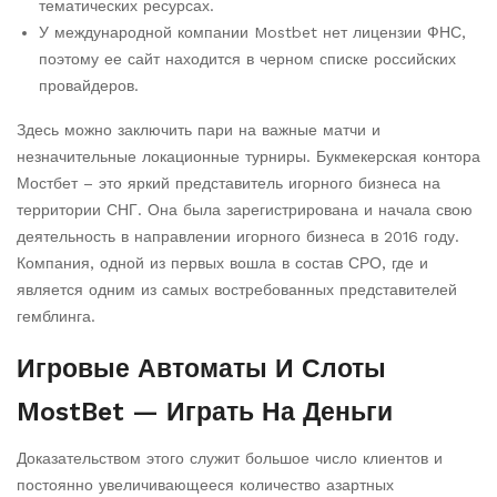
тематических ресурсах.
У международной компании Mostbet нет лицензии ФНС,
поэтому ее сайт находится в черном списке российских
провайдеров.
Здесь можно заключить пари на важные матчи и
незначительные локационные турниры. Букмекерская контора
Мостбет – это яркий представитель игорного бизнеса на
территории СНГ. Она была зарегистрирована и начала свою
деятельность в направлении игорного бизнеса в 2016 году.
Компания, одной из первых вошла в состав СРО, где и
является одним из самых востребованных представителей
гемблинга.
Игровые Автоматы И Слоты
MostBet — Играть На Деньги
Доказательством этого служит большое число клиентов и
постоянно увеличивающееся количество азартных