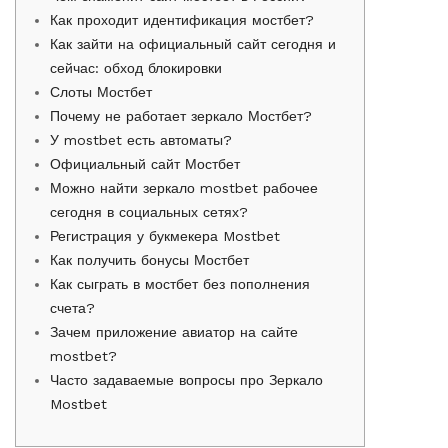
Как проходит идентификация мостбет?
Как зайти на официальный сайт сегодня и
сейчас: обход блокировки
Слоты Мостбет
Почему не работает зеркало Мостбет?
У mostbet есть автоматы?
Официальный сайт Мостбет
Можно найти зеркало mostbet рабочее
сегодня в социальных сетях?
Регистрация у букмекера Mostbet
Как получить бонусы Мостбет
Как сыграть в мостбет без пополнения
счета?
Зачем приложение авиатор на сайте
mostbet?
Часто задаваемые вопросы про Зеркало
Mostbet