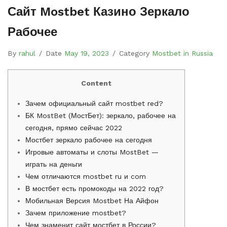
Сайт Mostbet Казино Зеркало
Рабочее
By
rahul
/
Date
May 19, 2023
/
Category
Mostbet in Russia
Content
Зачем официальный сайт mostbet red?
БК MostBet (МостБет): зеркало, рабочее на
сегодня, прямо сейчас 2022
Мостбет зеркало рабочее на сегодня
Игровые автоматы и слоты MostBet —
играть на деньги
Чем отличаются mostbet ru и com
В мостбет есть промокоды на 2022 год?
Мобильная Версия Mostbet На Айфон
Зачем приложение mostbet?
Чем знаменит сайт мостбет в России?