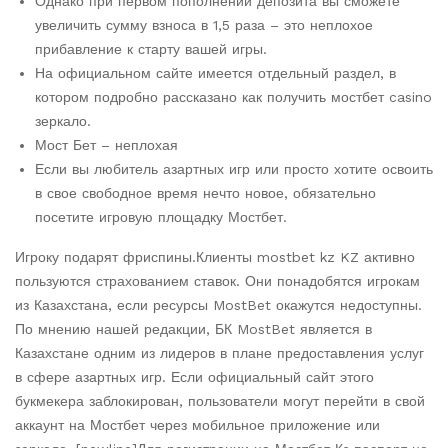
Однако при первом пополнении депозита вы сможете
увеличить сумму взноса в 1,5 раза – это неплохое
прибавление к старту вашей игры.
На официальном сайте имеется отдельный раздел, в
котором подробно рассказано как получить мостбет casino
зеркало.
Мост Бет – неплохая
Если вы любитель азартных игр или просто хотите освоить
в свое свободное время нечто новое, обязательно
посетите игровую площадку Мостбет.
Игроку подарят фриспины.Клиенты mostbet kz KZ активно
пользуются страхованием ставок. Они понадобятся игрокам
из Казахстана, если ресурсы MostBet окажутся недоступны.
По мнению нашей редакции, БК MostBet является в
Казахстане одним из лидеров в плане предоставления услуг
в сфере азартных игр. Если официальный сайт этого
букмекера заблокирован, пользователи могут перейти в свой
аккаунт на Мостбет через мобильное приложение или