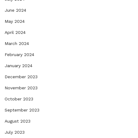
June 2024
May 2024
April 2024
March 2024
February 2024
January 2024
December 2023
November 2023
October 2023
September 2023
August 2023
July 2023