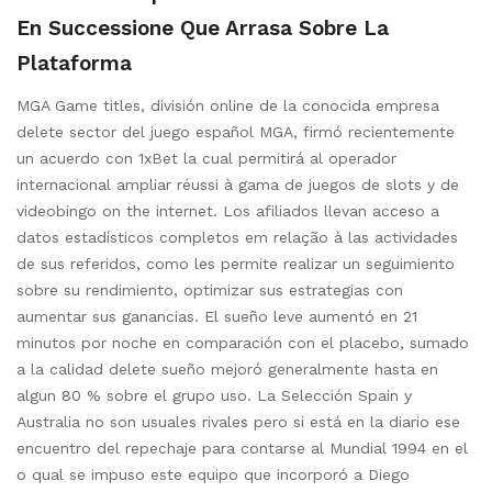
En Successione Que Arrasa Sobre La
Plataforma
MGA Game titles, división online de la conocida empresa
delete sector del juego español MGA, firmó recientemente
un acuerdo con 1xBet la cual permitirá al operador
internacional ampliar réussi à gama de juegos de slots y de
videobingo on the internet. Los afiliados llevan acceso a
datos estadísticos completos em relação à las actividades
de sus referidos, como les permite realizar un seguimiento
sobre su rendimiento, optimizar sus estrategias con
aumentar sus ganancias. El sueño leve aumentó en 21
minutos por noche en comparación con el placebo, sumado
a la calidad delete sueño mejoró generalmente hasta en
algun 80 % sobre el grupo uso. La Selección Spain y
Australia no son usuales rivales pero si está en la diario ese
encuentro del repechaje para contarse al Mundial 1994 en el
o qual se impuso este equipo que incorporó a Diego