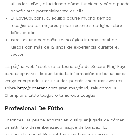
afiliados 1xBet, dilucidando cómo funciona y cómo puede
beneficiarse potencialmente de ella.
El LoveCoupons. cl equipo ocurre mucho tiempo
recogiendo los mejores y más recientes códigos sobre
1xBet cupón.
1xBet es una compañía tecnológica internacional de
juegos con más de 12 años de experiencia durante el
sector.
La página web 1xbet usa la tecnología de Secure Plug Payer
para asegurarse de que toda la información de los usuarios
venga encriptada. Los usuarios podrán encontrar eventos
sobre
http://1xbetar2.com
gran magnitud, tais como la
Champions Little league o la Europa League.
Profesional De Fútbol
Entonces, se puede apostar en qualquer jugada de córner,
penalti, tiro desembarazado, saque de banda… El
baloncesto con el Béisbol también tienen su espacio