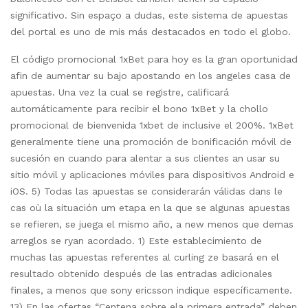
significativo. Sin espaço a dudas, este sistema de apuestas
del portal es uno de mis más destacados en todo el globo.
El código promocional 1xBet para hoy es la gran oportunidad
afin de aumentar su bajo apostando en los angeles casa de
apuestas. Una vez la cual se registre, calificará
automáticamente para recibir el bono 1xBet y la chollo
promocional de bienvenida 1xbet de inclusive el 200%. 1xBet
generalmente tiene una promoción de bonificación móvil de
sucesión en cuando para alentar a sus clientes an usar su
sitio móvil y aplicaciones móviles para dispositivos Android e
iOS. 5) Todas las apuestas se considerarán válidas dans le
cas où la situación um etapa en la que se algunas apuestas
se refieren, se juega el mismo año, a new menos que demas
arreglos se ryan acordado. 1) Este establecimiento de
muchas las apuestas referentes al curling ze basará en el
resultado obtenido después de las entradas adicionales
finales, a menos que sony ericsson indique específicamente.
13) En las ofertas “Centena sobre ela primera entrada” deben