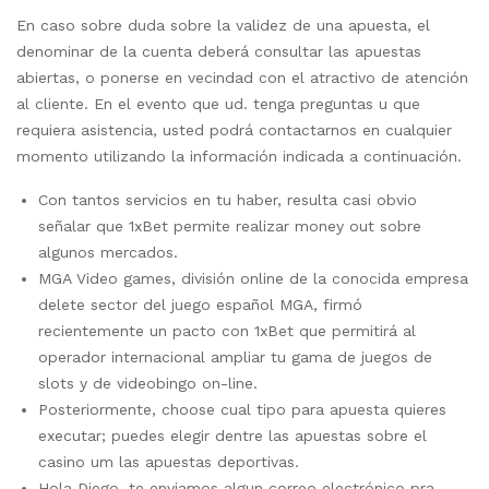
En caso sobre duda sobre la validez de una apuesta, el
denominar de la cuenta deberá consultar las apuestas
abiertas, o ponerse en vecindad con el atractivo de atención
al cliente. En el evento que ud. tenga preguntas u que
requiera asistencia, usted podrá contactarnos en cualquier
momento utilizando la información indicada a continuación.
Con tantos servicios en tu haber, resulta casi obvio
señalar que 1xBet permite realizar money out sobre
algunos mercados.
MGA Video games, división online de la conocida empresa
delete sector del juego español MGA, firmó
recientemente un pacto con 1xBet que permitirá al
operador internacional ampliar tu gama de juegos de
slots y de videobingo on-line.
Posteriormente, choose cual tipo para apuesta quieres
executar; puedes elegir dentre las apuestas sobre el
casino um las apuestas deportivas.
Hola Diego, te enviamos algun correo electrónico pra