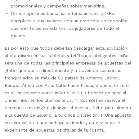
promocionales y campañas sobre marketing.
Ofrece opciones bancarias internacionales y 1xBet
complace a sus usuarios con un ambiente cosmopolita
que weil la bienvenida the los jugadores de todo el
mundo.
Es por esto que todos deberían descargar esta aplicación
ahora mismo en tus tabletas y teléfonos inteligentes. 1xBet
sera una de todas las principales empresas de apuestas del
globo que opera directamente y a través de sus socios
franquiciados en más de 50 países de América Latino,
Europa, África con Asia. Cabe hacer hincapié que este zero
es el 1er acuerdo entre 1xBet y un club francés de special
primer nivel en los últimos años. 4) RushBet se reserva el
derecho a restringir o denegar el acceso, full o parcialmente,
a la cuenta de usuario, a tu única discreción. 1) Una apuesta
no será válida a que se haya validado y aparezca en el
expediente de apuestas de titular de la cuenta.