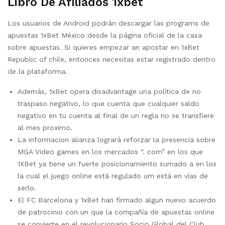
Libro De Afiliados 1xbet
Los usuarios de Android podrán descargar las programs de
apuestas 1xBet México desde la página oficial de la casa
sobre apuestas. Si quieres empezar an apostar en 1xBet
Republic of chile, entonces necesitas estar registrado dentro
de la plataforma.
Además, 1xBet opera disadvantage una política de no
traspaso negativo, lo que cuenta que cualquier saldo
negativo en tu cuenta al final de un regla no se transfiere
al mes proximo.
La informacion alianza logrará reforzar la presencia sobre
MGA Video games en los mercados “. com” en los que
1XBet ya tiene un fuerte posicionamiento sumado a en los
la cual el juego online está regulado um está en vías de
serlo.
El FC Barcelona y 1xBet han firmado algun nuevo acuerdo
de patrocinio con un que la compañía de apuestas online
se convierte en el revolucionario Socio Global del Club