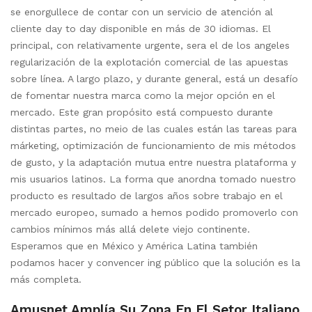
se enorgullece de contar con un servicio de atención al
cliente day to day disponible en más de 30 idiomas. El
principal, con relativamente urgente, sera el de los angeles
regularización de la explotación comercial de las apuestas
sobre línea. A largo plazo, y durante general, está un desafío
de fomentar nuestra marca como la mejor opción en el
mercado. Este gran propósito está compuesto durante
distintas partes, no meio de las cuales están las tareas para
márketing, optimización de funcionamiento de mis métodos
de gusto, y la adaptación mutua entre nuestra plataforma y
mis usuarios latinos. La forma que anordna tomado nuestro
producto es resultado de largos años sobre trabajo en el
mercado europeo, sumado a hemos podido promoverlo con
cambios mínimos más allá delete viejo continente.
Esperamos que en México y América Latina también
podamos hacer y convencer ing público que la solución es la
más completa.
Amusnet Amplía Su Zona En El Setor Italiano