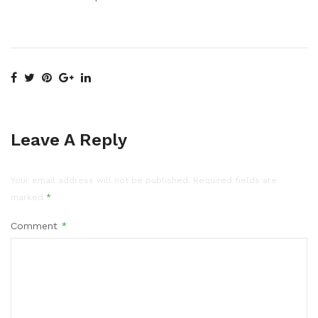
Leave A Reply
Your email address will not be published.
Required fields are
marked
*
Comment
*