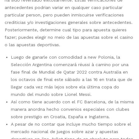
antecedentes podrian variar en qualquer caso particular
particular person, pero pueden inmiscuirse verificaciones
crediticias y/o investigaciones generales sobre antecedentes.
Posteriormente, determine cual tipo para apuesta quieres
fazer; puedes elegir no meio de las apuestas sobre el casino
o las apuestas deportivas.
Luego de ganarle con comodidad a new Polonia, la
Selección Argentina comenzará réussi à camino por una
fase final de Mundial de Qatar 2022 contra Australia en
los octavos de final este sábado a las 16 en trata que de
llegar cada vez más lejos sobre ela última copa do
mundo del mundo sobre Lionel Messi.
Así como tiene acuerdo con el FC Barcelona, de la misma
manera anordna hecho convenios especiales con clubes
sobre prestigio en Croatia, España e Inglaterra.
A pesar de no contar que incluye mucho tiempo sobre el
mercado nacional de juegos sobre azar y apuestas
deportivas on-line, 1xBet tiene de en absoluto para todos.