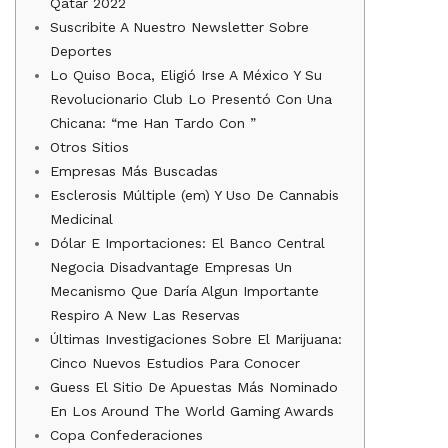
Qatar 2022
Suscribite A Nuestro Newsletter Sobre
Deportes
Lo Quiso Boca, Eligió Irse A México Y Su
Revolucionario Club Lo Presentó Con Una
Chicana: “me Han Tardo Con ”
Otros Sitios
Empresas Más Buscadas
Esclerosis Múltiple (em) Y Uso De Cannabis
Medicinal
Dólar E Importaciones: El Banco Central
Negocia Disadvantage Empresas Un
Mecanismo Que Daría Algun Importante
Respiro A New Las Reservas
Últimas Investigaciones Sobre El Marijuana:
Cinco Nuevos Estudios Para Conocer
Guess El Sitio De Apuestas Más Nominado
En Los Around The World Gaming Awards
Copa Confederaciones