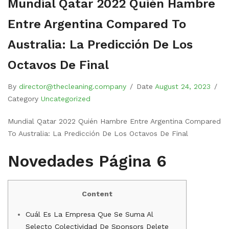
Mundial Qatar 2022 Quién Hambre
Entre Argentina Compared To
Australia: La Predicción De Los
Octavos De Final
By
director@thecleaning.company
/
Date
August 24, 2023
/
Category
Uncategorized
Mundial Qatar 2022 Quién Hambre Entre Argentina Compared
To Australia: La Predicción De Los Octavos De Final
Novedades Página 6
Content
Cuál Es La Empresa Que Se Suma Al
Selecto Colectividad De Sponsors Delete