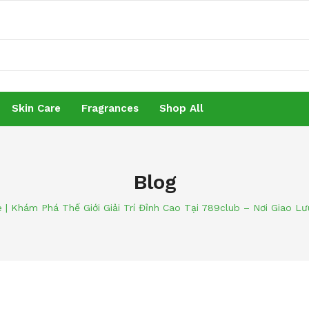
Skin Care
Fragrances
Shop All
Skin Care
Fragrances
Shop All
Blog
 | Khám Phá Thế Giới Giải Trí Đỉnh Cao Tại 789club – Nơi Giao 