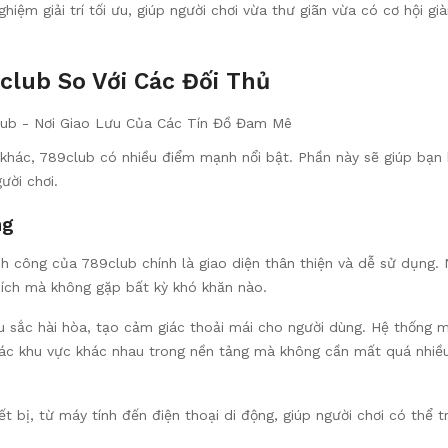
hiệm giải trí tối ưu, giúp người chơi vừa thư giãn vừa có cơ hội gi
club So Với Các Đối Thủ
ến khác, 789club có nhiều điểm mạnh nổi bật. Phần này sẽ giúp bạn 
ười chơi.
ng
h công của 789club chính là giao diện thân thiện và dễ sử dụng. 
hích mà không gặp bất kỳ khó khăn nào.
àu sắc hài hòa, tạo cảm giác thoải mái cho người dùng. Hệ thống 
các khu vực khác nhau trong nền tảng mà không cần mất quá nhiều
t bị, từ máy tính đến điện thoại di động, giúp người chơi có thể tr