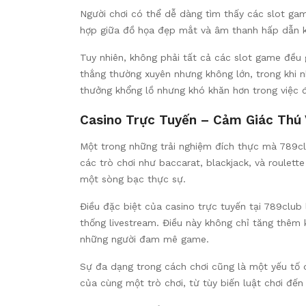
Người chơi có thể dễ dàng tìm thấy các slot game
hợp giữa đồ họa đẹp mắt và âm thanh hấp dẫn kh
Tuy nhiên, không phải tất cả các slot game đều 
thắng thường xuyên nhưng không lớn, trong khi n
thưởng khổng lồ nhưng khó khăn hơn trong việc 
Casino Trực Tuyến – Cảm Giác Thú 
Một trong những trải nghiệm đích thực mà 789cl
các trò chơi như baccarat, blackjack, và roulett
một sòng bạc thực sự.
Điều đặc biệt của casino trực tuyến tại 789club 
thống livestream. Điều này không chỉ tăng thêm k
những người đam mê game.
Sự đa dạng trong cách chơi cũng là một yếu tố q
của cùng một trò chơi, từ tùy biến luật chơi đế