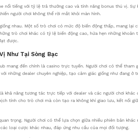
 nổi tiếng với tỷ lệ trả thưởng cao và tính năng bonus thú vị. Sự 
iến người chơi không thể rời mắt khỏi màn hình.
giống nhau. Một số trò chơi có mức độ biến động thấp, mang lại c
hững trò chơi khác có tỷ lệ biến động cao, hứa hẹn những khoản t
đạt được.
Vị Như Tại Sòng Bạc
ub mang đến chính là casino trực tuyến. Người chơi có thể tham g
e với những dealer chuyên nghiệp, tạo cảm giác giống như đang ở t
là khả năng tương tác trực tiếp với dealer và các người chơi khác
ịch tính cho trò chơi mà còn tạo ra không khí giao lưu, kết nối gi
uan trọng. Người chơi có thể lựa chọn giữa nhiều phiên bản khác
n các loại cược khác nhau, đáp ứng nhu cầu của mọi đối tượng.