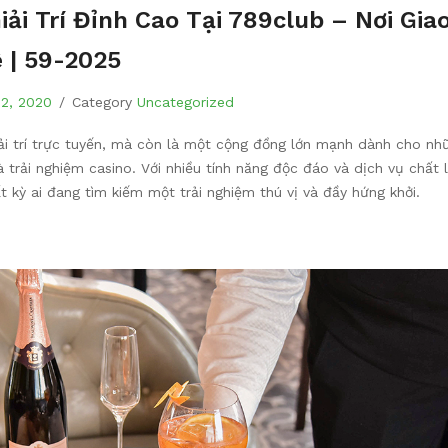
iải Trí Đỉnh Cao Tại 789club – Nơi Gia
 | 59-2025
02, 2020
/
Category
Uncategorized
ải trí trực tuyến, mà còn là một cộng đồng lớn mạnh dành cho nhữ
 trải nghiệm casino. Với nhiều tính năng độc đáo và dịch vụ chất 
 kỳ ai đang tìm kiếm một trải nghiệm thú vị và đầy hứng khởi.