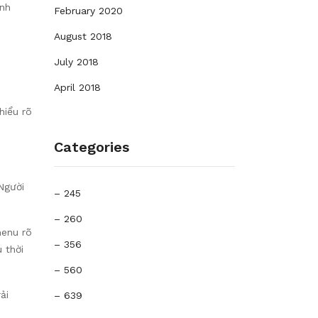
ành
February 2020
August 2018
July 2018
April 2018
hiểu rõ
Categories
Người
– 245
– 260
menu rõ
– 356
 thời
– 560
ải
– 639