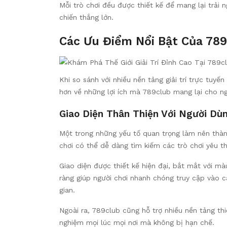
Mỗi trò chơi đều được thiết kế để mang lại trải ng
chiến thắng lớn.
Các Ưu Điểm Nổi Bật Của 789
Khi so sánh với nhiều nền tảng giải trí trực tuy
hơn về những lợi ích mà 789club mang lại cho ng
Giao Diện Thân Thiện Với Người Dù
Một trong những yếu tố quan trọng làm nên thàn
chơi có thể dễ dàng tìm kiếm các trò chơi yêu t
Giao diện được thiết kế hiện đại, bắt mắt với m
ràng giúp người chơi nhanh chóng truy cập vào 
gian.
Ngoài ra, 789club cũng hỗ trợ nhiều nền tảng thiế
nghiệm mọi lúc mọi nơi mà không bị hạn chế.