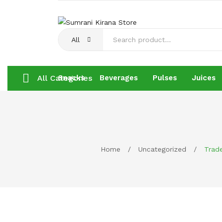
All
All Categories
Snacks
Beverages
Pulses
Juices
Snacks
Beverages
Pulses
Juices
Home
/
Uncategorized
/
Trade