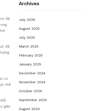
Archives
 nó đã
July 2026
rung
August 2025
hơi
July 2025
lub đã
March 2025
lượng
February 2025
January 2025
December 2024
ơi có
November 2024
ược thể
October 2024
September 2024
 Mỗi
ư giãn
August 2024