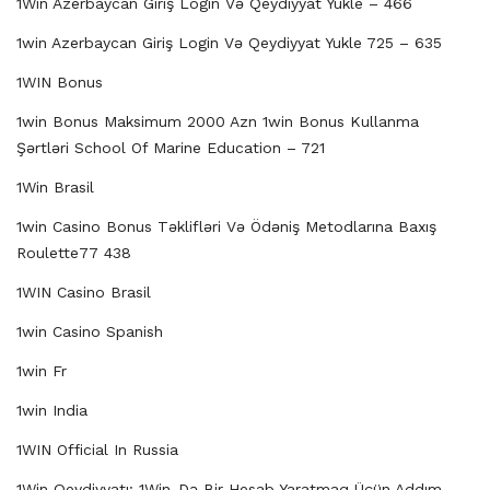
1Win Azerbaycan Giriş Login Və Qeydiyyat Yukle – 466
1win Azerbaycan Giriş Login Və Qeydiyyat Yukle 725 – 635
1WIN Bonus
1win Bonus Maksimum 2000 Azn 1win Bonus Kullanma
Şərtləri School Of Marine Education – 721
1Win Brasil
1win Casino Bonus Təklifləri Və Ödəniş Metodlarına Baxış
Roulette77 438
1WIN Casino Brasil
1win Casino Spanish
1win Fr
1win India
1WIN Official In Russia
1Win Qeydiyyatı: 1Win-Də Bir Hesab Yaratmaq Üçün Addım-