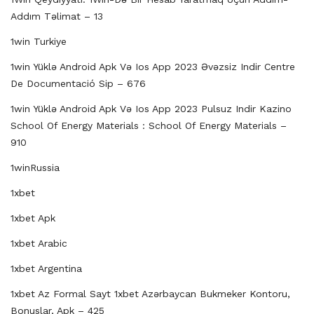
Addım Təlimat – 13
1win Turkiye
1win Yüklə Android Apk Və Ios App 2023 Əvəzsiz Indir Centre
De Documentació Sip – 676
1win Yüklə Android Apk Və Ios App 2023 Pulsuz Indir Kazino
School Of Energy Materials : School Of Energy Materials –
910
1winRussia
1xbet
1xbet Apk
1xbet Arabic
1xbet Argentina
1xbet Az Formal Sayt 1xbet Azərbaycan Bukmeker Kontoru,
Bonuslar, Apk – 425