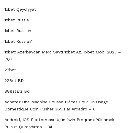
1xbet Qeydiyyat
1xbet Russia
1xbet Russian
1xbet Russian1
1xbet: Azərbaycan Mərc Saytı 1xbet Az, 1xbet Mobi 2023 –
707
22bet
22Bet BD
888starz Bd
Achetez Une Machine Pousse Pièces Pour Un Usage
Domestique Coin Pusher 365 Par Arcadro – 6
Android, IOS Platforması Üçün 1win Proqramı Yükləmək
Pulsuz Quraşdırma – 34