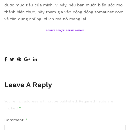
được mục tiêu của mình. Vì vậy, nếu bạn muốn biến ước mơ
thành hiện thực, hãy tham gia vào cộng đồng tomaunet.com
và tận dụng những lợi ích mà nó mang lại.
POSTER SEO_TELEGRAM #422025
Leave A Reply
Your email address will not be published.
Required fields are
marked
*
Comment
*