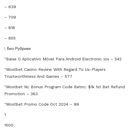
– 639
– 709
– 818
– 855
! Без Рубрики
"baixe O Aplicativo Móvel Para Android Electronic Ios – 542
"mostbet Casino Review With Regard To Us-Players
Trustworthiness And Games – 577
"mostbet Nc Bonus Program Code Betnc: $1k 1st Bet Refund
Promotion – 363
"mostbet Promo Code Oct 2024 – 99
1
1500