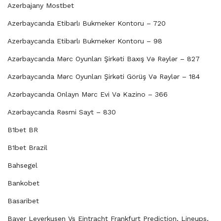
Azerbajany Mostbet
Azerbaycanda Etibarlı Bukmeker Kontoru – 720
Azerbaycanda Etibarlı Bukmeker Kontoru – 98
Azərbaycanda Mərc Oyunları Şirkəti Baxış Və Rəylər – 827
Azərbaycanda Mərc Oyunları Şirkəti Görüş Və Rəylər – 184
Azərbaycanda Onlayn Mərc Evi Və Kazino – 366
Azərbaycanda Rəsmi Sayt – 830
B1bet BR
B1bet Brazil
Bahsegel
Bankobet
Basaribet
Bayer Leverkusen Vs Eintracht Frankfurt Prediction, Lineups,