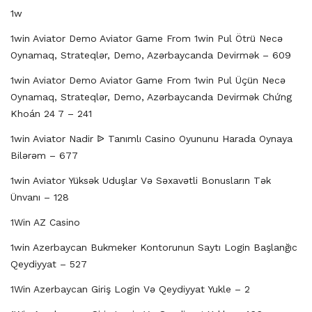
1w
1win Aviator Demo Aviator Game From 1win Pul Ötrü Necə
Oynamaq, Strateqlər, Demo, Azərbaycanda Devirmək – 609
1win Aviator Demo Aviator Game From 1win Pul Üçün Necə
Oynamaq, Strateqlər, Demo, Azərbaycanda Devirmək Chứng
Khoán 24 7 – 241
1win Aviator Nadir ᐉ Tanımlı Casino Oyununu Harada Oynaya
Bilərəm – 677
1win Aviator Yüksək Uduşlar Və Səxavətli Bonusların Tək
Ünvanı – 128
1Win AZ Casino
1win Azerbaycan Bukmeker Kontorunun Saytı Login Başlanğıc
Qeydiyyat – 527
1Win Azerbaycan Giriş Login Və Qeydiyyat Yukle – 2