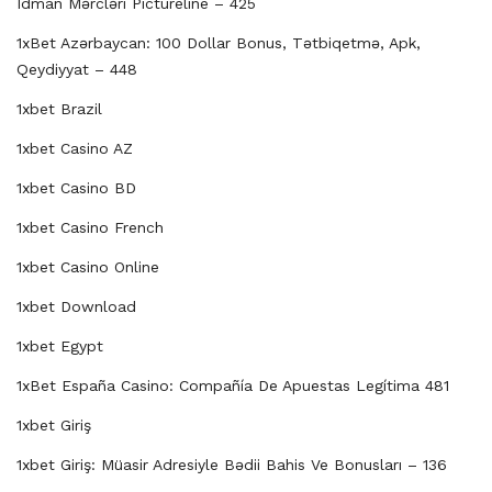
Idman Mərcləri Pictureline – 425
1xBet Azərbaycan: 100 Dollar Bonus, Tətbiqetmə, Apk,
Qeydiyyat – 448
1xbet Brazil
1xbet Casino AZ
1xbet Casino BD
1xbet Casino French
1xbet Casino Online
1xbet Download
1xbet Egypt
1xBet España Casino: Compañía De Apuestas Legítima 481
1xbet Giriş
1xbet Giriş: Müasir Adresiyle Bədii Bahis Ve Bonusları – 136