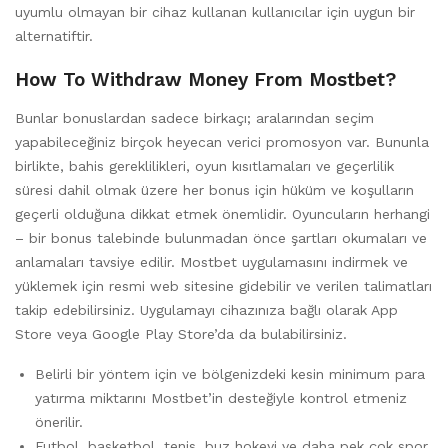
uyumlu olmayan bir cihaz kullanan kullanıcılar için uygun bir
alternatiftir.
How To Withdraw Money From Mostbet?
Bunlar bonuslardan sadece birkaçı; aralarından seçim
yapabileceğiniz birçok heyecan verici promosyon var. Bununla
birlikte, bahis gereklilikleri, oyun kısıtlamaları ve geçerlilik
süresi dahil olmak üzere her bonus için hüküm ve koşulların
geçerli olduğuna dikkat etmek önemlidir. Oyuncuların herhangi
– bir bonus talebinde bulunmadan önce şartları okumaları ve
anlamaları tavsiye edilir. Mostbet uygulamasını indirmek ve
yüklemek için resmi web sitesine gidebilir ve verilen talimatları
takip edebilirsiniz. Uygulamayı cihazınıza bağlı olarak App
Store veya Google Play Store’da da bulabilirsiniz.
Belirli bir yöntem için ve bölgenizdeki kesin minimum para
yatırma miktarını Mostbet’in desteğiyle kontrol etmeniz
önerilir.
Futbol, basketbol, tenis, buz hokeyi ve daha pek çok spor