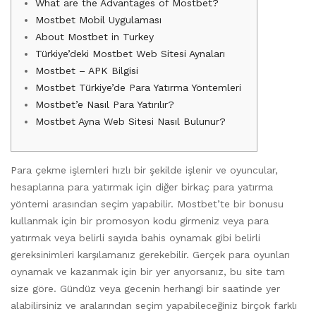
What are the Advantages of Mostbet?
Mostbet Mobil Uygulaması
About Mostbet in Turkey
Türkiye’deki Mostbet Web Sitesi Aynaları
Mostbet – APK Bilgisi
Mostbet Türkiye’de Para Yatırma Yöntemleri
Mostbet’e Nasıl Para Yatırılır?
Mostbet Ayna Web Sitesi Nasıl Bulunur?
Para çekme işlemleri hızlı bir şekilde işlenir ve oyuncular,
hesaplarına para yatırmak için diğer birkaç para yatırma
yöntemi arasından seçim yapabilir. Mostbet’te bir bonusu
kullanmak için bir promosyon kodu girmeniz veya para
yatırmak veya belirli sayıda bahis oynamak gibi belirli
gereksinimleri karşılamanız gerekebilir. Gerçek para oyunları
oynamak ve kazanmak için bir yer arıyorsanız, bu site tam
size göre. Gündüz veya gecenin herhangi bir saatinde yer
alabilirsiniz ve aralarından seçim yapabileceğiniz birçok farklı