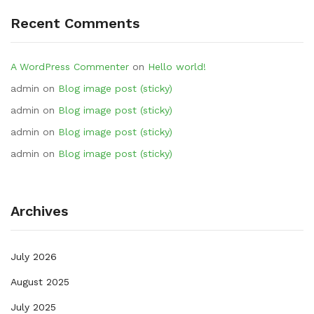
Recent Comments
A WordPress Commenter
on
Hello world!
admin
on
Blog image post (sticky)
admin
on
Blog image post (sticky)
admin
on
Blog image post (sticky)
admin
on
Blog image post (sticky)
Archives
July 2026
August 2025
July 2025