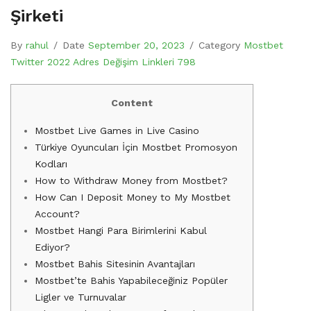
Şirketi
By
rahul
/
Date
September 20, 2023
/
Category
Mostbet
Twitter 2022 Adres Değişim Linkleri 798
Content
Mostbet Live Games in Live Casino
Türkiye Oyuncuları İçin Mostbet Promosyon
Kodları
How to Withdraw Money from Mostbet?
How Can I Deposit Money to My Mostbet
Account?
Mostbet Hangi Para Birimlerini Kabul
Ediyor?
Mostbet Bahis Sitesinin Avantajları
Mostbet’te Bahis Yapabileceğiniz Popüler
Ligler ve Turnuvalar