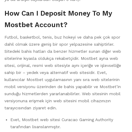
How Can I Deposit Money To My
Mostbet Account?
Futbol, basketbol, tenis, buz hokeyi ve daha pek çok spor
dahil olmak üzere geniş bir spor yelpazesine sahiptirler.
Sitedeki bahis hatları da benzer hizmetler sunan diğer web
sitelerine kıyasla oldukça rekabetçidir. Mostbet ayna web
sitesi, orijinal, resmi web sitesiyle aynı içeriğe ve işlevselliğe
sahip bir – yedek veya alternatif web sitesidir. Evet,
kullanıcılar Mostbet uygulamasının yanı sıra web sitelerinin
mobil versiyonu üzerinden de bahis yapabilir ve Mostbet’in
sunduğu hizmetlerden yararlanabilirler. Web sitesinin mobil
versiyonuna erişmek için web sitesini mobil cihazınızın
tarayıcısından ziyaret edin.
Evet, Mostbet web sitesi Curacao Gaming Authority
tarafından lisanslanmıştır.