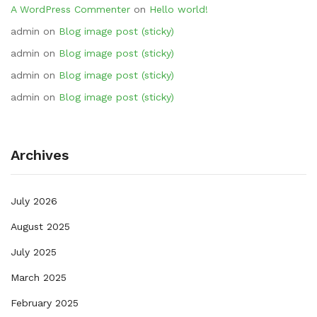
A WordPress Commenter
on
Hello world!
admin
on
Blog image post (sticky)
admin
on
Blog image post (sticky)
admin
on
Blog image post (sticky)
admin
on
Blog image post (sticky)
Archives
July 2026
August 2025
July 2025
March 2025
February 2025