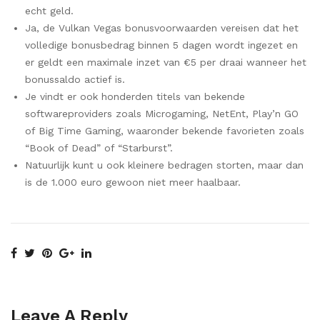
echt geld.
Ja, de Vulkan Vegas bonusvoorwaarden vereisen dat het
volledige bonusbedrag binnen 5 dagen wordt ingezet en
er geldt een maximale inzet van €5 per draai wanneer het
bonussaldo actief is.
Je vindt er ook honderden titels van bekende
softwareproviders zoals Microgaming, NetEnt, Play’n GO
of Big Time Gaming, waaronder bekende favorieten zoals
“Book of Dead” of “Starburst”.
Natuurlijk kunt u ook kleinere bedragen storten, maar dan
is de 1.000 euro gewoon niet meer haalbaar.
Leave A Reply