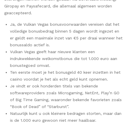
Giropay en Paysafecard, die allemaal algemeen worden
geaccepteerd.
Ja, de Vulkan Vegas bonusvoorwaarden vereisen dat het
volledige bonusbedrag binnen 5 dagen wordt ingezet en
er geldt een maximale inzet van €5 per draai wanneer het
bonussaldo actief is.
Vulkan Vegas geeft haar nieuwe klanten een
indrukwekkende welkomstbonus die tot 1.000 euro aan
bonustegoed omvat.
Ten eerste moet je het bonusgeld 40 keer inzetten in het
casino voordat je het als echt geld kunt opnemen.
Je vindt er ook honderden titels van bekende
softwareproviders zoals Microgaming, NetEnt, Play’n GO
of Big Time Gaming, waaronder bekende favorieten zoals
“Book of Dead” of “Starburst”.
Natuurlijk kunt u ook kleinere bedragen storten, maar dan
is de 1.000 euro gewoon niet meer haalbaar.