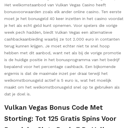
Het welkomstaanbod van Vulkan Vegas Casino heeft
bonusvoorwaarden zoals elk ander online casino. Ten eerste
moet je het bonusgeld 40 keer inzetten in het casino voordat
je het als echt geld kunt opnemen. Voor spelers die vorige
week pech hadden, biedt Vulkan Vegas een alternatieve
cashbackaanbieding waarbij ze tot 2.000 euro in contanten
terug kunnen krijgen. Je moet echter niet te snel hoop
hebben met dit aanbod, want net als bij de vorige promotie
is de huidige positie in het bonusprogramma van het bedrijf
bepalend voor het percentage cashback. Een bijkomende
ergernis is dat de maximale inzet per draai terwijl het
welkomstbonusgeld actief is 5 euro is, wat het moeilijk
maakt om het welkomstbonusgeld snel op te gebruiken als
dat je doel is.
Vulkan Vegas Bonus Code Met
Storting: Tot 125 Gratis Spins Voor