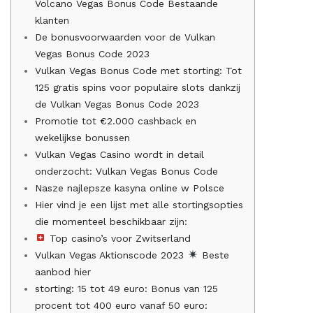
Volcano Vegas Bonus Code Bestaande
klanten
De bonusvoorwaarden voor de Vulkan
Vegas Bonus Code 2023
Vulkan Vegas Bonus Code met storting: Tot
125 gratis spins voor populaire slots dankzij
de Vulkan Vegas Bonus Code 2023
Promotie tot €2.000 cashback en
wekelijkse bonussen
Vulkan Vegas Casino wordt in detail
onderzocht: Vulkan Vegas Bonus Code
Nasze najlepsze kasyna online w Polsce
Hier vind je een lijst met alle stortingsopties
die momenteel beschikbaar zijn:
Top casino’s voor Zwitserland
Vulkan Vegas Aktionscode 2023
Beste
aanbod hier
storting: 15 tot 49 euro: Bonus van 125
procent tot 400 euro vanaf 50 euro: