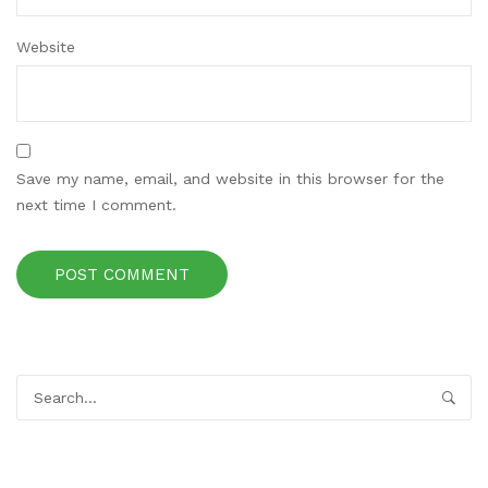
Website
Save my name, email, and website in this browser for the
next time I comment.