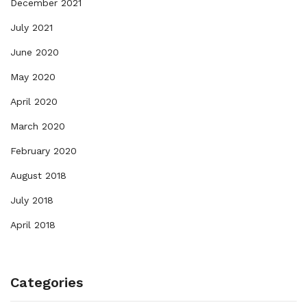
December 2021
July 2021
June 2020
May 2020
April 2020
March 2020
February 2020
August 2018
July 2018
April 2018
Categories