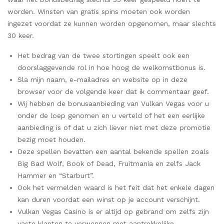
worden. Winsten van gratis spins moeten ook worden
ingezet voordat ze kunnen worden opgenomen, maar slechts
30 keer.
Het bedrag van de twee stortingen speelt ook een
doorslaggevende rol in hoe hoog de welkomstbonus is.
Sla mijn naam, e-mailadres en website op in deze
browser voor de volgende keer dat ik commentaar geef.
Wij hebben de bonusaanbieding van Vulkan Vegas voor u
onder de loep genomen en u verteld of het een eerlijke
aanbieding is of dat u zich liever niet met deze promotie
bezig moet houden.
Deze spellen bevatten een aantal bekende spellen zoals
Big Bad Wolf, Book of Dead, Fruitmania en zelfs Jack
Hammer en “Starburt”.
Ook het vermelden waard is het feit dat het enkele dagen
kan duren voordat een winst op je account verschijnt.
Vulkan Vegas Casino is er altijd op gebrand om zelfs zijn
vaste klanten te verwennen met aantrekkelijke