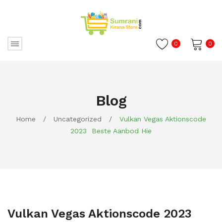
0
0
No products in the cart.
Blog
Home
/
Uncategorized
/
Vulkan Vegas Aktionscode
2023 ️ Beste Aanbod Hie
Vulkan Vegas Aktionscode 2023 ️