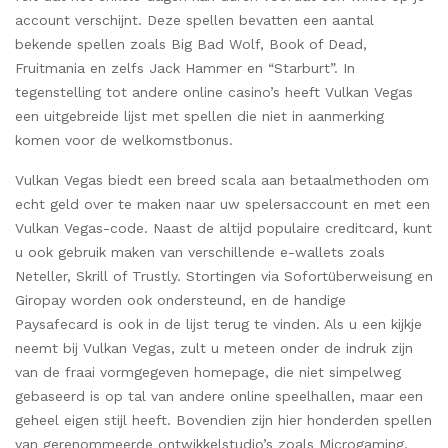
account verschijnt. Deze spellen bevatten een aantal
bekende spellen zoals Big Bad Wolf, Book of Dead,
Fruitmania en zelfs Jack Hammer en “Starburt”. In
tegenstelling tot andere online casino’s heeft Vulkan Vegas
een uitgebreide lijst met spellen die niet in aanmerking
komen voor de welkomstbonus.
Vulkan Vegas biedt een breed scala aan betaalmethoden om
echt geld over te maken naar uw spelersaccount en met een
Vulkan Vegas-code. Naast de altijd populaire creditcard, kunt
u ook gebruik maken van verschillende e-wallets zoals
Neteller, Skrill of Trustly. Stortingen via Sofortüberweisung en
Giropay worden ook ondersteund, en de handige
Paysafecard is ook in de lijst terug te vinden. Als u een kijkje
neemt bij Vulkan Vegas, zult u meteen onder de indruk zijn
van de fraai vormgegeven homepage, die niet simpelweg
gebaseerd is op tal van andere online speelhallen, maar een
geheel eigen stijl heeft. Bovendien zijn hier honderden spellen
van gerenommeerde ontwikkelstudio’s zoals Microgaming,