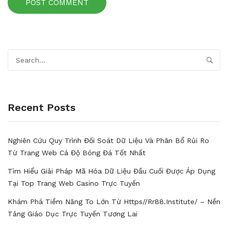
Recent Posts
Nghiên Cứu Quy Trình Đối Soát Dữ Liệu Và Phân Bổ Rủi Ro
Từ Trang Web Cá Độ Bóng Đá Tốt Nhất
Tìm Hiểu Giải Pháp Mã Hóa Dữ Liệu Đầu Cuối Được Áp Dụng
Tại Top Trang Web Casino Trực Tuyến
Khám Phá Tiềm Năng To Lớn Từ Https//rr88.institute/ – Nền
Tảng Giáo Dục Trực Tuyến Tương Lai