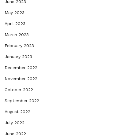
June 2023
May 2023
April 2023
March 2023
February 2023
January 2023
December 2022
November 2022
October 2022
September 2022
August 2022
July 2022
June 2022