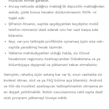
müraciət etmək gərəkdir.
Ancaq nəticədə aldığınız məbləğ ilk depozitin məbləğindən
asılıdır, çünki bonus hesabın doldurulmasının 100% -ni
təşkil edir.
Şifrənizi itirsəniz, saytda qeydiyyatdan keçdiyiniz mobil
telefon nömrənizi daxil edərək onu hər vaxt bərpa edə
bilərsiniz.
Xeyr, var-yox tətbiqdə profilinizlə oynamaq üçün sizə veb-
saytda yaradılmış hesab lazımdır.
Yükləmə məhdudiyyətləri olduğu halda, siz iCloud
hesabınızın regionunu Azərbaycandan Özbəkistana və ya
Kolumbiyaya dəyişməli və yükləməni təkrar etməlisiniz.
Həmçinin, rahatlıq üçün axtarış bar var ki, onun vasitəsilə siz
konkret idman, slot və ya FAQ bölmə aça bilərsiniz. Android
və IOS-da mostbet azərbaycan tətbiqetməsinin olmasına ən
ən diqqət yetirilməlidir. Bütün oxucularımıza cəld sayta daxil
olub proqramı yükləməyi tövsiyə edirik.