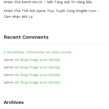
Khám Phá 69VN-VN.CO – Nền Tảng Giải Trí Hàng Đầu
Khám Phá Thế Giới Game Trực Tuyến Cùng King88 Com –
Cảm Nhận Mới Lạ
Recent Comments
A WordPress Commenter
on
Hello world!
admin
on
Blog image post (sticky)
admin
on
Blog image post (sticky)
admin
on
Blog image post (sticky)
admin
on
Blog image post (sticky)
Archives