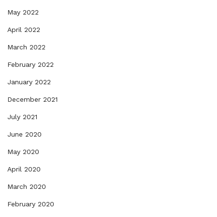
May 2022
April 2022
March 2022
February 2022
January 2022
December 2021
July 2021
June 2020
May 2020
April 2020
March 2020
February 2020