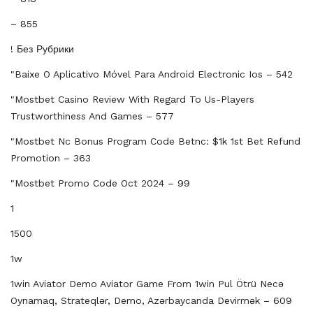
– 855
! Без Рубрики
"baixe O Aplicativo Móvel Para Android Electronic Ios – 542
"mostbet Casino Review With Regard To Us-Players
Trustworthiness And Games – 577
"mostbet Nc Bonus Program Code Betnc: $1k 1st Bet Refund
Promotion – 363
"mostbet Promo Code Oct 2024 – 99
1
1500
1w
1win Aviator Demo Aviator Game From 1win Pul Ötrü Necə
Oynamaq, Strateqlər, Demo, Azərbaycanda Devirmək – 609