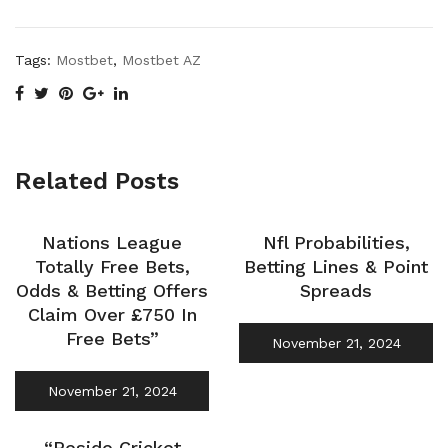
Tags:
Mostbet
,
Mostbet AZ
Related Posts
Nations League
Nfl Probabilities,
Totally Free Bets,
Betting Lines & Point
Odds & Betting Offers
Spreads
Claim Over £750 In
Free Bets”
November 21, 2024
November 21, 2024
“Reside Cricket