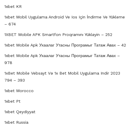
1xbet KR
1xbet Mobil Uygulama Android Ve Ios Için İndirme Ve Yükleme
– 674
1XBET Mobile APK Smartfon Proqramını Yükləyin – 252
1xbet Mobile Apk Ухаалаг Утасны Програмыг Татаж Авах – 42
1xbet Mobile Apk Ухаалаг Утасны Програмыг Татаж Авах –
978
1xBet Mobile Vebsayt Və 1x Bet Mobil Uygulama Indir 2023
794 – 393
1xbet Morocco
1xbet Pt
1xbet Qeydiyyat
1xbet Russia