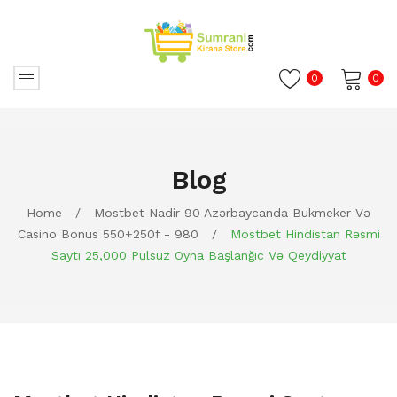
0
0
No products in the cart.
Blog
Home
/
Mostbet Nadir 90 Azərbaycanda Bukmeker Və
Casino Bonus 550+250f - 980
/
Mostbet Hindistan Rəsmi
Saytı 25,000 Pulsuz Oyna Başlanğıc Və Qeydiyyat