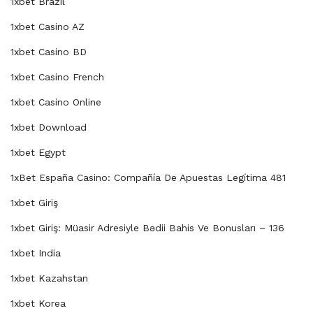
1xbet Brazil
1xbet Casino AZ
1xbet Casino BD
1xbet Casino French
1xbet Casino Online
1xbet Download
1xbet Egypt
1xBet España Casino: Compañía De Apuestas Legítima 481
1xbet Giriş
1xbet Giriş: Müasir Adresiyle Bədii Bahis Ve Bonusları – 136
1xbet India
1xbet Kazahstan
1xbet Korea