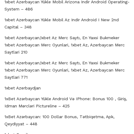
1xbet Azerbaycan Yükle Mobil Arizona Indir Android Operating-
System – 486
1xbet Azerbaycan Yükle Mobil Az Indir Android I New 2nd
Capital – 348
1xbet Azerbaycan,1xbet Az Merc Saytı, En Yaxsi Bukmeker
1xbet Azerbaycan Merc Oyunlari, 1xbet Az, Azerbaycan Merc
Saytlari 210
1xbet Azerbaycan,1xbet Az Merc Saytı, En Yaxsi Bukmeker
1xbet Azerbaycan Merc Oyunlari, 1xbet Az, Azerbaycan Merc
Saytlari 771
1xbet Azerbaydjan
1xBet Azərbaycan Yükle Android Və IPhone: Bonus 100 , Giriş,
Idman Mərcləri Pictureline – 425
1xBet Azərbaycan: 100 Dollar Bonus, Tətbiqetmə, Apk,
Qeydiyyat – 448