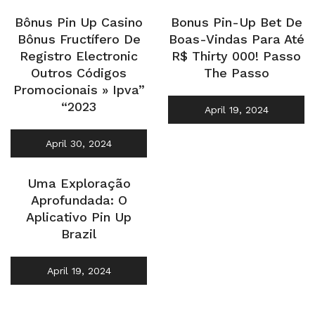
Bônus Pin Up Casino
Bonus Pin-Up Bet De
Bônus Fructífero De
Boas-Vindas Para Até
Registro Electronic
R$ Thirty 000! Passo
Outros Códigos
The Passo
Promocionais » Ipva”
“2023
April 19, 2024
April 30, 2024
Uma Exploração
Aprofundada: O
Aplicativo Pin Up
Brazil
April 19, 2024