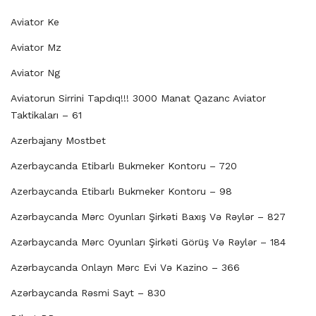
Aviator Ke
Aviator Mz
Aviator Ng
Aviatorun Sirrini Tapdıq!!! 3000 Manat Qazanc Aviator
Taktikaları – 61
Azerbajany Mostbet
Azerbaycanda Etibarlı Bukmeker Kontoru – 720
Azerbaycanda Etibarlı Bukmeker Kontoru – 98
Azərbaycanda Mərc Oyunları Şirkəti Baxış Və Rəylər – 827
Azərbaycanda Mərc Oyunları Şirkəti Görüş Və Rəylər – 184
Azərbaycanda Onlayn Mərc Evi Və Kazino – 366
Azərbaycanda Rəsmi Sayt – 830