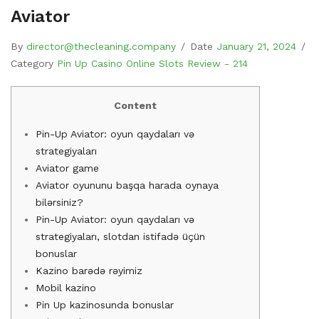
Aviator
By
director@thecleaning.company
/
Date
January 21, 2024
/
Category
Pin Up Casino Online Slots Review - 214
Content
Pin-Up Aviator: oyun qaydaları və
strategiyaları
Aviator game
Aviator oyununu başqa harada oynaya
bilərsiniz?
Pin-Up Aviator: oyun qaydaları və
strategiyaları, slotdan istifadə üçün
bonuslar
Kazino barədə rəyimiz
Mobil kazino
Pin Up kazinosunda bonuslar