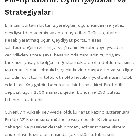
Pin-Up Aviator: Oyun Qaydaları Və
Strategiyaları
Birincisi portalın bütün ziyarətçiləri üçün, ikincisi isə yalnız
qeydiyyatdan keçmiş kazino müştəriləri üçün əlçatandır.
Hesab yaratmaq üçün Qeydiyyat portalın əsas
səhifəsindəQırmızı rənglə vurğulanır. Hesabı qeydiyyatdan
keçirdikdən sonra şəxsi hesabınızda tam adınızı, doğum
tarixinizi, yaşayış bölgənizi göstərməklə profili doldurmalısınız.
Məlumat etibarlı olmalıdır, çünki kazino pasportun və ya digər
sənədin surətlərini tələb etməklə hesabın yoxlanılmasını tələb
edə bilər. Xoş gəldin bonusunun bir hissəsi kimi Pin-Up ilk
depozit üçün 2500 manata qədər bonus və 250 pulsuz
fırlanma təklif edir.
Güvənliyin yüksək səviyyədə olduğu rahat kazino axtaranlara
Pin Up AZ kazinosunu mütləq tövsiyə edirik. Kazinonun
qabaqcıl və peşəkar dəstək xidməti, etibarlıödəmə sistemi
onu onlayn kazinolar arasında çox üstün tutulmasının