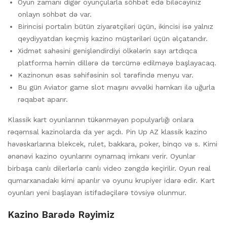
Oyun zamanı digər oyunçularla söhbət edə biləcəyiniz
onlayn söhbət də var.
Birincisi portalın bütün ziyarətçiləri üçün, ikincisi isə yalnız
qeydiyyatdan keçmiş kazino müştəriləri üçün əlçatandır.
Xidmət sahəsini genişləndirdiyi ölkələrin sayı artdıqca
platforma həmin dillərə də tərcümə edilməyə başlayacaq.
Kazinonun əsas səhifəsinin sol tərəfində menyu var.
Bu gün Aviator game slot maşını əvvəlki həmkarı ilə uğurla
rəqabət aparır.
Klassik kart oyunlarının tükənməyən populyarlığı onlara
rəqəmsal kazinolarda da yer açdı. Pin Up AZ klassik kazino
həvəskarlarına blekcek, rulet, bakkara, poker, binqo və s. Kimi
ənənəvi kazino oyunlarını oynamaq imkanı verir. Oyunlar
birbaşa canlı dilerlərlə canlı video zəngdə keçirilir. Oyun real
qumarxanadakı kimi aparılır və oyunu krupiyer idarə edir. Kart
oyunları yeni başlayan istifadəçilərə tövsiyə olunmur.
Kazino Barədə Rəyimiz