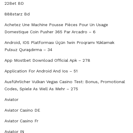
22Bet BD
888starz Bd
Achetez Une Machine Pousse Pièces Pour Un Usage
Domestique Coin Pusher 365 Par Arcadro – 6
Android, IOS Platforması Üçün 1win Proqramı Yükləmək
Pulsuz Quraşdırma – 34
App Mostbet Download Official Apk – 278
Application For Android And Ios – 51
Ausführlicher Vulkan Vegas Casino Test: Bonus, Promotional
Codes, Spiele As Well As Mehr – 275
Aviator
Aviator Casino DE
Aviator Casino Fr
Aviator IN