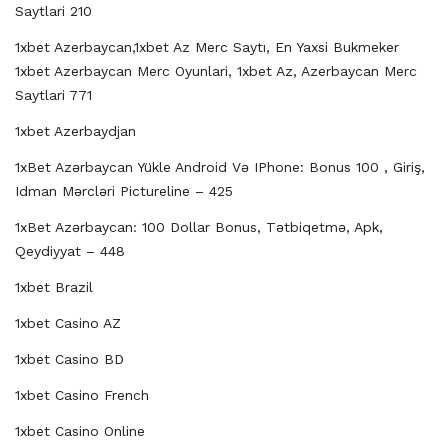
Saytlari 210
1xbet Azerbaycan,1xbet Az Merc Saytı, En Yaxsi Bukmeker
1xbet Azerbaycan Merc Oyunlari, 1xbet Az, Azerbaycan Merc
Saytlari 771
1xbet Azerbaydjan
1xBet Azərbaycan Yükle Android Və IPhone: Bonus 100 , Giriş,
Idman Mərcləri Pictureline – 425
1xBet Azərbaycan: 100 Dollar Bonus, Tətbiqetmə, Apk,
Qeydiyyat – 448
1xbet Brazil
1xbet Casino AZ
1xbet Casino BD
1xbet Casino French
1xbet Casino Online