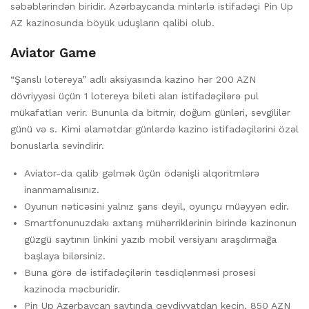
səbəblərindən biridir. Azərbaycanda minlərlə istifadəçi Pin Up
AZ kazinosunda böyük uduşların qalibi olub.
Aviator Game
“Şanslı lotereya” adlı aksiyasında kazino hər 200 AZN
dövriyyəsi üçün 1 lotereya bileti alan istifadəçilərə pul
mükafatları verir. Bununla da bitmir, doğum günləri, sevgililər
günü və s. Kimi əlamətdar günlərdə kazino istifadəçilərini özəl
bonuslarla sevindirir.
Aviator-da qalib gəlmək üçün ödənişli alqoritmlərə
inanmamalısınız.
Oyunun nəticəsini yalnız şans deyil, oyunçu müəyyən edir.
Smartfonunuzdakı axtarış mühərriklərinin birində kazinonun
güzgü saytının linkini yazıb mobil versiyanı araşdırmağa
başlaya bilərsiniz.
Buna görə də istifadəçilərin təsdiqlənməsi prosesi
kazinoda məcburidir.
Pin Up Azərbaycan saytında qeydiyyatdan keçin, 850 AZN