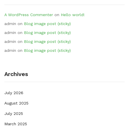
A WordPress Commenter
on
Hello world!
admin
on
Blog image post (sticky)
admin
on
Blog image post (sticky)
admin
on
Blog image post (sticky)
admin
on
Blog image post (sticky)
Archives
July 2026
August 2025
July 2025
March 2025