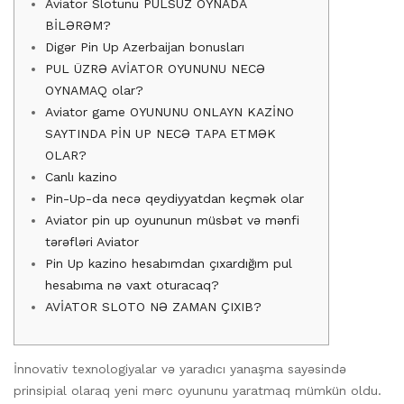
Aviator Slotunu PULSUZ OYNADA
BİLƏRƏM?
Digər Pin Up Azerbaijan bonusları
PUL ÜZRƏ AVİATOR OYUNUNU NECƏ
OYNAMAQ olar?
Aviator game OYUNUNU ONLAYN KAZİNO
SAYTINDA PİN UP NECƏ TAPA ETMƏK
OLAR?
Canlı kazino
Pin-Up-da necə qeydiyyatdan keçmək olar
Aviator pin up oyununun müsbət və mənfi
tərəfləri Aviator
Pin Up kazino hesabımdan çıxardığım pul
hesabıma nə vaxt oturacaq?
AVİATOR SLOTO NƏ ZAMAN ÇIXIB?
İnnovativ texnologiyalar və yaradıcı yanaşma sayəsində
prinsipial olaraq yeni mərc oyununu yaratmaq mümkün oldu.