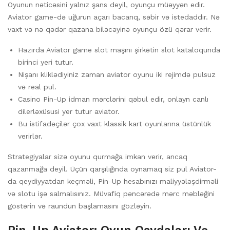
Oyunun nəticəsini yalnız şans deyil, oyunçu müəyyən edir.
Aviator game-də uğurun açarı bacarıq, səbir və istedaddır. Nə
vaxt və nə qədər qazana biləcəyinə oyunçu özü qərar verir.
Hazırda Aviator game slot maşını şirkətin slot kataloqunda
birinci yeri tutur.
Nişanı kliklədiyiniz zaman aviator oyunu iki rejimdə pulsuz
və real pul.
Casino Pin-Up idman mərclərini qəbul edir, onlayn canlı
dilerləxüsusi yer tutur aviator.
Bu istifadəçilər çox vaxt klassik kart oyunlarına üstünlük
verirlər.
Strategiyalar sizə oyunu qurmağa imkan verir, ancaq
qazanmağa deyil. Üçün qarşılığında oynamaq siz pul Aviator-
da qeydiyyatdan keçməli, Pin-Up hesabınızı maliyyələşdirməli
və slotu işə salmalısınız. Müvafiq pəncərədə mərc məbləğini
göstərin və raundun başlamasını gözləyin.