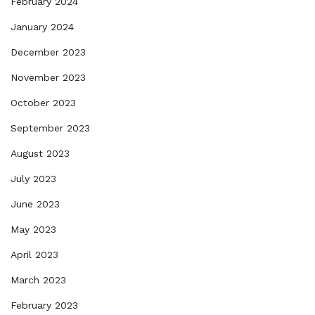
February 2024
January 2024
December 2023
November 2023
October 2023
September 2023
August 2023
July 2023
June 2023
May 2023
April 2023
March 2023
February 2023